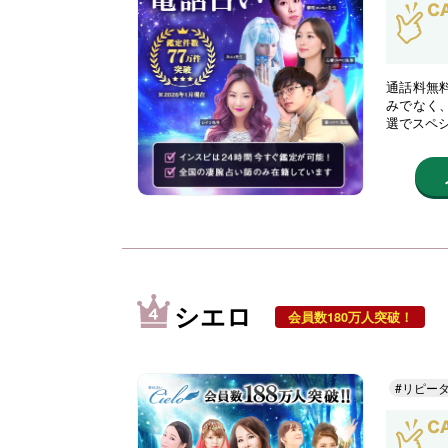
通話料無
みでなく
選でスペ
シエロ
会員数180万人突破！
#リピー