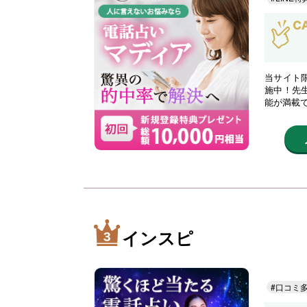
当サイト限
施中！先
能が満載
インスピ
#口コミ