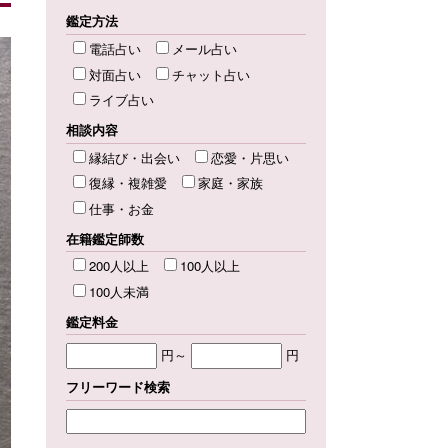
鑑定方法
電話占い
メール占い
対面占い
チャット占い
ライブ占い
相談内容
縁結び・出会い
恋愛・片思い
復縁・複雑愛
家庭・家族
仕事・お金
在籍鑑定師数
200人以上
100人以上
100人未満
鑑定料金
円～
円
フリーワード検索