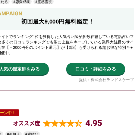
当たる
#恋愛成就
#霊感霊視
初回最大9,000円無料鑑定！
サイトでランキング1位を獲得した人気占い師が多数在籍している電話占いフ
数多くの口コミランキングでも常に上位をキープしている業界大注目のサイ
在【＋2000円分のポイント還元】が【3回】も受けられる超お得な特別キャ
開催中。
人気の鑑定師をみる
口コミ・詳細をみる
提供：株式会社ランドスケープ
ーン中！
4.95
オススメ度
典
#新規店
#縁結び