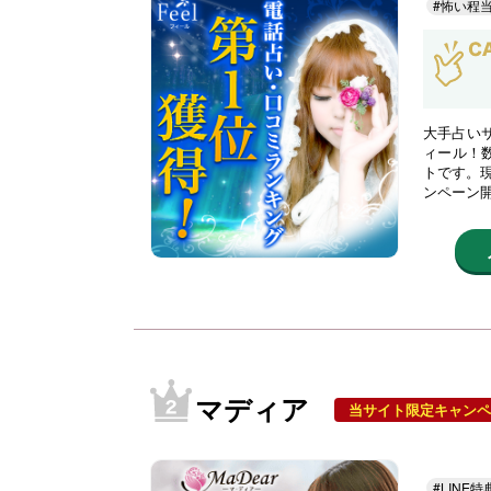
#怖い程
大手占い
ィール！
トです。現
ンペーン
マディア
当サイト限定キャンペ
#LINE特