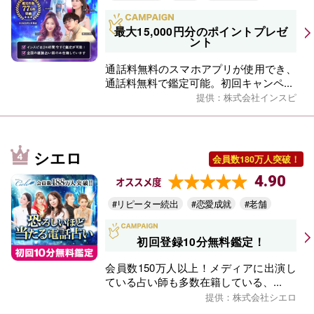
最大15,000円分のポイントプレゼ
ント
通話料無料のスマホアプリが使用でき、
通話料無料で鑑定可能。初回キャンペ...
提供：株式会社インスピ
シエロ
会員数180万人突破！
4.90
オススメ度
#リピーター続出
#恋愛成就
#老舗
初回登録10分無料鑑定！
会員数150万人以上！メディアに出演し
ている占い師も多数在籍している、...
提供：株式会社シエロ