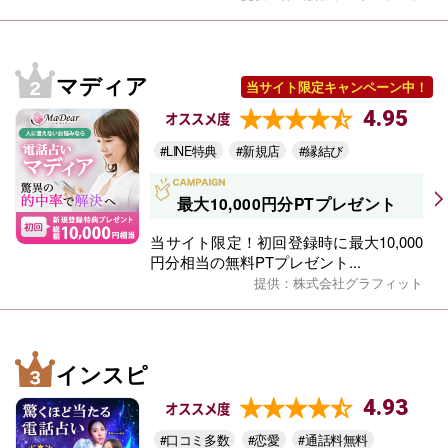
マディア
当サイト限定キャンペーン中！
4.95
オススメ度
#LINE特典
#新規店
#縁結び
最大10,000円分PTプレゼント
当サイト限定！初回登録時に最大10,000
円分相当の無料PTプレゼント...
提供：株式会社グラフィット
インスピ
4.93
オススメ度
#口コミ多数
#恋愛
#通話料無料