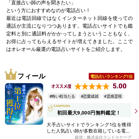
「直接占い師の声を聞きたい」
という方におすすめなのが電話占い！
最近は電話回線ではなくインターネット回線を使っての
通話が主流になりつつあります。電話占いサイトでも鑑
定料と別に通話料がかかってしまうということもなく、
お得に占ってもらえるサイトが増えてきました。ここで
はオレオール厳選の電話占いサイトをご紹介します。
フィール
電話占いランキング1位
5.00
オススメ度
#怖い程当たる
#恋愛成就
#霊感霊視
初回最大9,000円無料鑑定！
大手占いサイトでランキング1位を獲得
した人気占い師が多数在籍している電...
提供：株式会社ランドスケープ