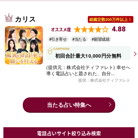
カリス
総鑑定数200万件以上！
4.88
オススメ度
#引き寄せ
#当たる
#願望成就
初回合計最大10,000円分無料
(提供元：株式会社ティファレト) 幸せへ
導く電話占いと題された、自分...
提供：株式会社ティファレト
当たる占い特集へ
電話占いサイト絞り込み検索