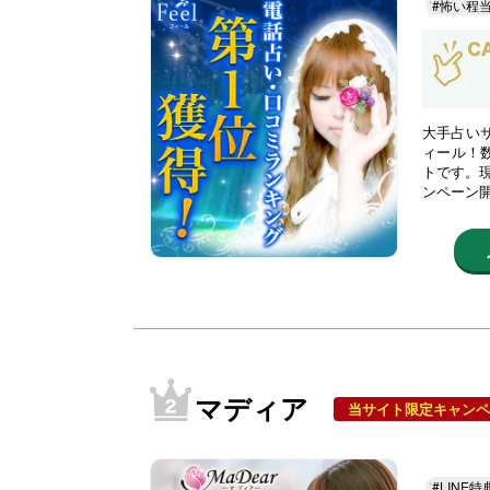
#怖い程
大手占い
ィール！
トです。現
ンペーン
マディア
当サイト限定キャンペ
#LINE特