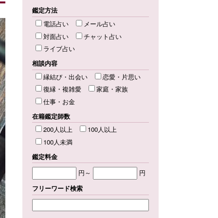
鑑定方法
電話占い
メール占い
対面占い
チャット占い
ライブ占い
相談内容
縁結び・出会い
恋愛・片思い
復縁・複雑愛
家庭・家族
仕事・お金
在籍鑑定師数
200人以上
100人以上
100人未満
鑑定料金
円～
円
フリーワード検索