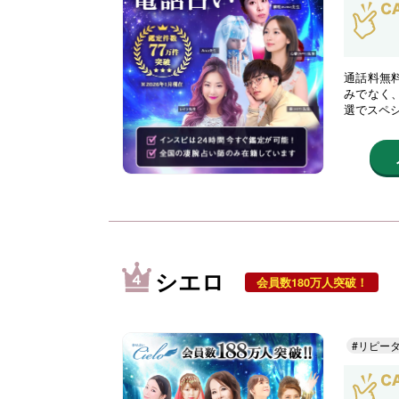
通話料無
みでなく
選でスペ
シエロ
会員数180万人突破！
#リピー