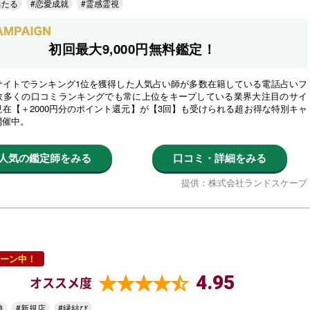
当たる
#恋愛成就
#霊感霊視
初回最大9,000円無料鑑定！
サイトでランキング1位を獲得した人気占い師が多数在籍している電話占いフ
数多くの口コミランキングでも常に上位をキープしている業界大注目のサイ
在【＋2000円分のポイント還元】が【3回】も受けられる超お得な特別キャ
開催中。
人気の鑑定師をみる
口コミ・詳細をみる
提供：株式会社ランドスケープ
ーン中！
4.95
オススメ度
典
#新規店
#縁結び