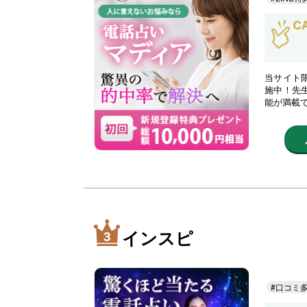
当サイト限
施中！先
能が満載
インスピ
#口コミ