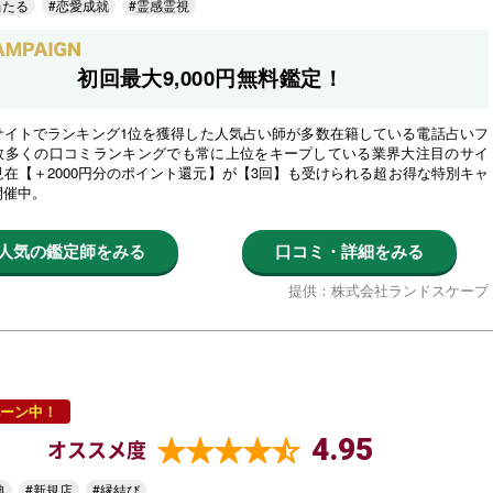
当たる
#恋愛成就
#霊感霊視
初回最大9,000円無料鑑定！
サイトでランキング1位を獲得した人気占い師が多数在籍している電話占いフ
数多くの口コミランキングでも常に上位をキープしている業界大注目のサイ
在【＋2000円分のポイント還元】が【3回】も受けられる超お得な特別キャ
開催中。
人気の鑑定師をみる
口コミ・詳細をみる
提供：株式会社ランドスケープ
ーン中！
4.95
オススメ度
典
#新規店
#縁結び