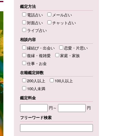
鑑定方法
電話占い
メール占い
対面占い
チャット占い
ライブ占い
相談内容
縁結び・出会い
恋愛・片思い
復縁・複雑愛
家庭・家族
仕事・お金
在籍鑑定師数
200人以上
100人以上
100人未満
鑑定料金
円～
円
フリーワード検索