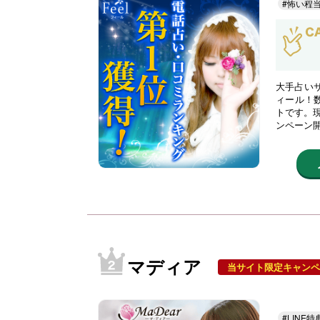
#怖い程
大手占い
ィール！
トです。現
ンペーン
マディア
当サイト限定キャンペ
#LINE特