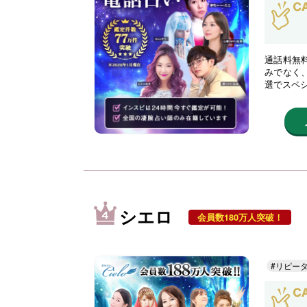
通話料無
みでなく
選でスペ
シエロ
会員数180万人突破！
#リピー