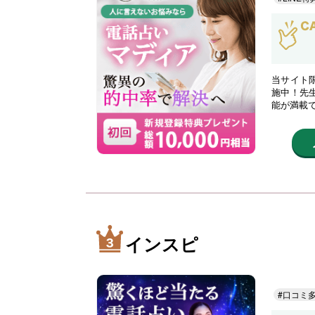
当サイト限
施中！先
能が満載
インスピ
#口コミ