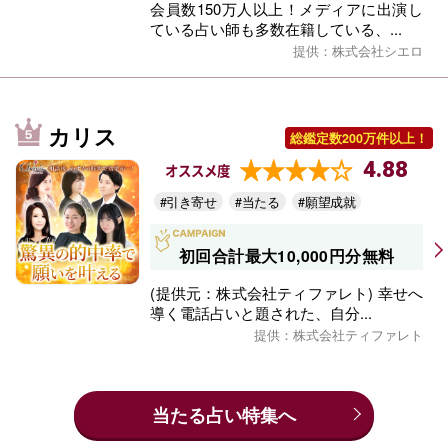
会員数150万人以上！メディアに出演し
ている占い師も多数在籍している、...
提供：株式会社シエロ
カリス
総鑑定数200万件以上！
4.88
オススメ度
#引き寄せ
#当たる
#願望成就
初回合計最大10,000円分無料
(提供元：株式会社ティファレト) 幸せへ
導く電話占いと題された、自分...
提供：株式会社ティファレト
当たる占い特集へ