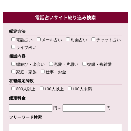
電話占いサイト絞り込み検索
鑑定方法
電話占い
メール占い
対面占い
チャット占い
ライブ占い
相談内容
縁結び・出会い
恋愛・片思い
復縁・複雑愛
家庭・家族
仕事・お金
在籍鑑定師数
200人以上
100人以上
100人未満
鑑定料金
円～
円
フリーワード検索