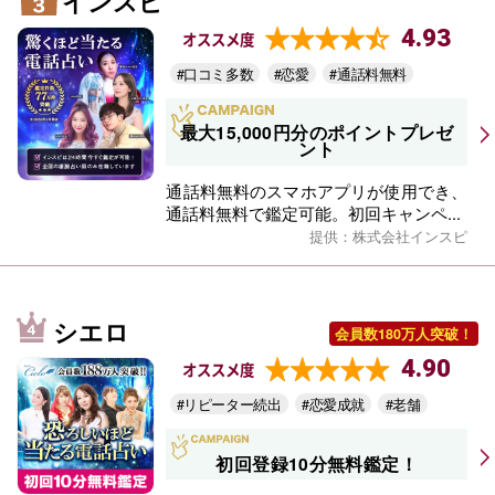
インスピ
4.93
オススメ度
#口コミ多数
#恋愛
#通話料無料
最大15,000円分のポイントプレゼ
ント
通話料無料のスマホアプリが使用でき、
通話料無料で鑑定可能。初回キャンペ...
提供：株式会社インスピ
シエロ
会員数180万人突破！
4.90
オススメ度
#リピーター続出
#恋愛成就
#老舗
初回登録10分無料鑑定！