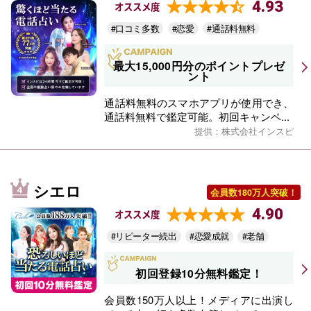
4.93
オススメ度
#口コミ多数
#恋愛
#通話料無料
最大15,000円分のポイントプレゼ
ント
通話料無料のスマホアプリが使用でき、
通話料無料で鑑定可能。初回キャンペ...
提供：株式会社インスピ
シエロ
会員数180万人突破！
4.90
オススメ度
#リピーター続出
#恋愛成就
#老舗
初回登録10分無料鑑定！
会員数150万人以上！メディアに出演し