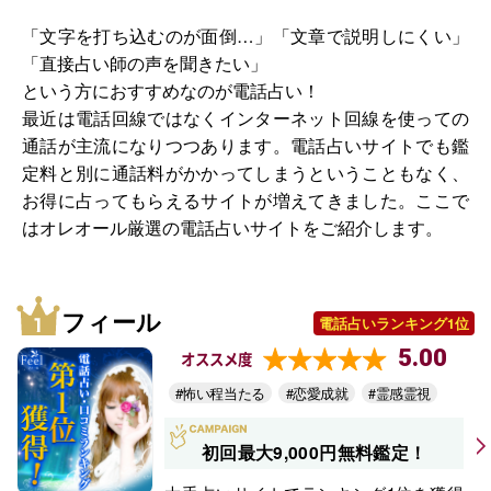
「文字を打ち込むのが面倒…」「文章で説明しにくい」
「直接占い師の声を聞きたい」
という方におすすめなのが電話占い！
最近は電話回線ではなくインターネット回線を使っての
通話が主流になりつつあります。電話占いサイトでも鑑
定料と別に通話料がかかってしまうということもなく、
お得に占ってもらえるサイトが増えてきました。ここで
はオレオール厳選の電話占いサイトをご紹介します。
フィール
電話占いランキング1位
5.00
オススメ度
#怖い程当たる
#恋愛成就
#霊感霊視
初回最大9,000円無料鑑定！