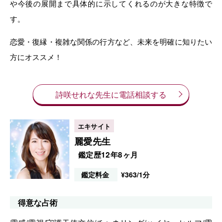
や今後の展開まで具体的に示してくれるのが大きな特徴で
す。
恋愛・復縁・複雑な関係の行方など、未来を明確に知りたい
方にオススメ！
詩咲せれな先生に電話相談する
麗愛先生
鑑定歴12年8ヶ月
鑑定料金
¥363/1分
得意な占術