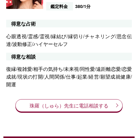
鑑定料金
380/1分
得意な占術
心眼透視/霊感/霊視/縁結び/縁切り/チャネリング/思念伝
達/波動修正/ハイヤーセルフ
得意な相談
復縁/複雑愛/相手の気持ち/未来視/同性愛/遠距離恋愛/恋愛
成就/現状の打開/人間関係/仕事/起業/経営/願望成就健康/
開運
珠羅（しゅら）先生に電話相談する