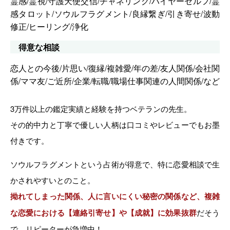
霊感/霊視/守護天使交信/チャネリング/ハイヤーセルフ/霊
感タロット/ソウルフラグメント/良縁繋ぎ/引き寄せ/波動
修正/ヒーリング/浄化
得意な相談
恋人との今後/片思い/復縁/複雑愛/年の差/友人関係/会社関
係/ママ友/ご近所/企業/転職/職場仕事関連の人間関係/など
3万件以上の鑑定実績と経験を持つベテランの先生。
その的中力と丁寧で優しい人柄は口コミやレビューでもお墨
付きです。
ソウルフラグメントという占術が得意で、特に恋愛相談で生
かされやすいとのこと。
拗れてしまった関係、人に言いにくい秘密の関係など、複雑
な恋愛における【連絡引寄せ】や【成就】に効果抜群
だそう
で、リピーターが急増中！