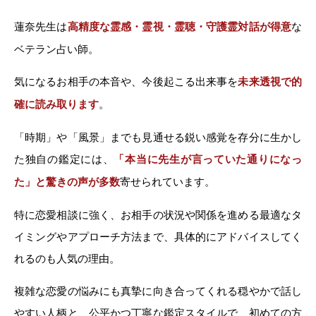
蓮奈先生は
高精度な霊感・霊視・霊聴・守護霊対話が得意
な
ベテラン占い師。
気になるお相手の本音や、今後起こる出来事を
未来透視で的
確に読み取ります
。
「時期」や「風景」までも見通せる鋭い感覚を存分に生かし
た独自の鑑定には、
「本当に先生が言っていた通りになっ
た」と驚きの声が多数
寄せられています。
特に恋愛相談に強く、お相手の状況や関係を進める最適なタ
イミングやアプローチ方法まで、具体的にアドバイスしてく
れるのも人気の理由。
複雑な恋愛の悩みにも真摯に向き合ってくれる穏やかで話し
やすい人柄と、公平かつ丁寧な鑑定スタイルで、初めての方