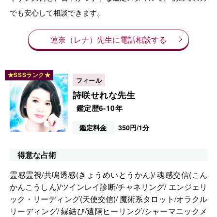
でも安心して相談できます。
蓮奈（レナ）先生に電話相談する
詩咲せれな先生
鑑定歴6-10年
鑑定料金
350円/1分
得意な占術
霊感霊視/共鳴透感(きょうめいとうかん)/ 魂感交信(こん
かんこうしん)/ツインレイ診断/チャネリング/ エンジェリ
ック・リーディング(天使交信)/ 魔術系タロット/オラクル
リーディング/ 縁結び/遠隔ヒーリング/シャーマニックメ