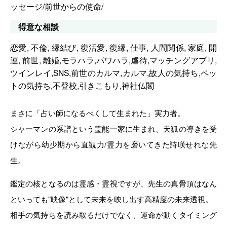
ッセージ/前世からの使命/
得意な相談
恋愛, 不倫, 縁結び, 復活愛, 復縁, 仕事, 人間関係, 家庭, 開
運, 前世, 離婚,モラハラ,パワハラ,虐待,マッチングアプリ,
ツインレイ,SNS,前世のカルマ,カルマ,故人の気持ち,ペッ
トの気持ち,不登校,引きこもり,神社仏閣
まさに「占い師になるべくして生まれた」実力者。
シャーマンの系譜という霊能一家に生まれ、天狐の導きを受
けながら幼少期から直観力/霊力を磨いてきた詩咲せれな先
生。
鑑定の核となるのは霊感・霊視ですが、先生の真骨頂はなん
といっても"映像"として未来を映し出す高精度の未来透視。
相手の気持ちを読み取るだけでなく、運命が動くタイミング