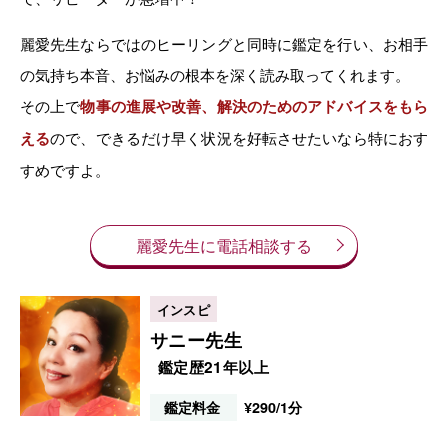
麗愛先生ならではのヒーリングと同時に鑑定を行い、お相手
の気持ち本音、お悩みの根本を深く読み取ってくれます。
その上で
物事の進展や改善、解決のためのアドバイスをもら
える
ので、できるだけ早く状況を好転させたいなら特におす
すめですよ。
麗愛先生に電話相談する
サニー先生
鑑定歴21年以上
鑑定料金
¥290/1分