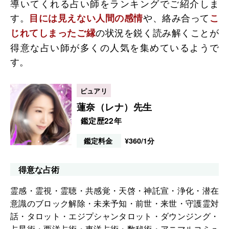
導いてくれる占い師をランキングでご紹介しま
す。
や、絡み合って
目には見えない人間の感情
こ
の状況を鋭く読み解くことが
じれてしまったご縁
得意な占い師が多くの人気を集めているようで
す。
蓮奈（レナ）先生
鑑定歴22年
鑑定料金
¥360/1分
得意な占術
霊感・霊視・霊聴・共感覚・天啓・神託宣・浄化・潜在
意識のブロック解除・未来予知・前世・来世・守護霊対
話・タロット・エジプシャンタロット・ダウンジング・
占星術・西洋占術・東洋占術・数秘術・アニマルコミュ