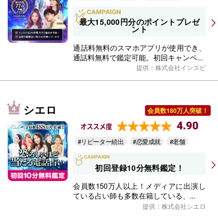
最大15,000円分のポイントプレゼ
ント
通話料無料のスマホアプリが使用でき、
通話料無料で鑑定可能。初回キャンペ...
提供：株式会社インスピ
シエロ
会員数180万人突破！
4.90
オススメ度
#リピーター続出
#恋愛成就
#老舗
初回登録10分無料鑑定！
会員数150万人以上！メディアに出演し
ている占い師も多数在籍している、...
提供：株式会社シエロ