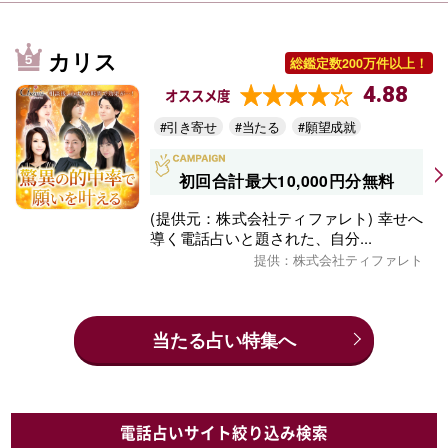
カリス
総鑑定数200万件以上！
4.88
オススメ度
#引き寄せ
#当たる
#願望成就
初回合計最大10,000円分無料
(提供元：株式会社ティファレト) 幸せへ
導く電話占いと題された、自分...
提供：株式会社ティファレト
当たる占い特集へ
電話占いサイト絞り込み検索