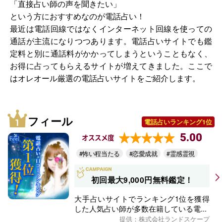
「直接占い師の声を聞きたい」
という方におすすめなのが電話占い！
最近は電話回線ではなくインターネット回線を使っての
通話が主流になりつつあります。電話占いサイトでも鑑
定料と別に通話料がかかってしまうということもなく、
お得に占ってもらえるサイトが増えてきました。ここで
はオレオール厳選の電話占いサイトをご紹介します。
フィール
電話占いランキング1位
5.00
オススメ度
#怖い程当たる
#恋愛成就
#霊感霊視
初回最大9,000円無料鑑定！
大手占いサイトでランキング1位を獲得
した人気占い師が多数在籍している電...
提供：株式会社ランドスケープ