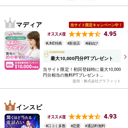
マディア
当サイト限定キャンペーン中！
4.95
オススメ度
#LINE特典
#新規店
#縁結び
最大10,000円分PTプレゼント
当サイト限定！初回登録時に最大10,000
円分相当の無料PTプレゼント...
提供：株式会社グラフィット
インスピ
4.93
オススメ度
#口コミ多数
#恋愛
#通話料無料