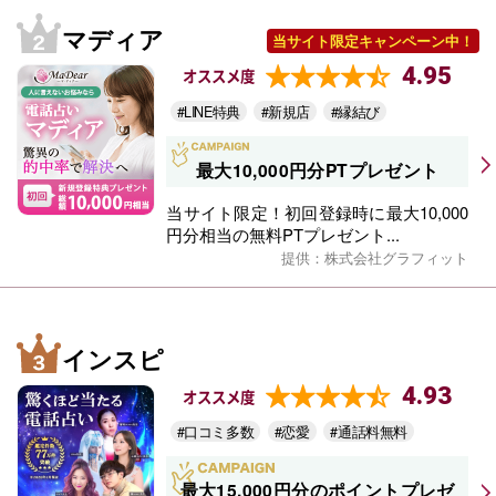
マディア
当サイト限定キャンペーン中！
4.95
オススメ度
#LINE特典
#新規店
#縁結び
最大10,000円分PTプレゼント
当サイト限定！初回登録時に最大10,000
円分相当の無料PTプレゼント...
提供：株式会社グラフィット
インスピ
4.93
オススメ度
#口コミ多数
#恋愛
#通話料無料
最大15,000円分のポイントプレゼ