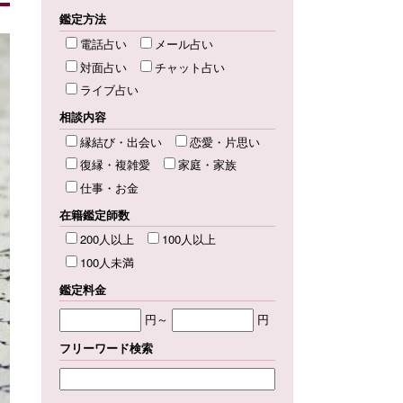
鑑定方法
電話占い
メール占い
対面占い
チャット占い
ライブ占い
相談内容
縁結び・出会い
恋愛・片思い
復縁・複雑愛
家庭・家族
仕事・お金
在籍鑑定師数
200人以上
100人以上
100人未満
鑑定料金
円～
円
フリーワード検索