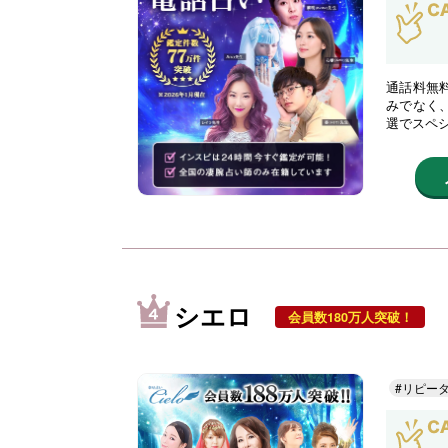
通話料無
みでなく
選でスペ
シエロ
会員数180万人突破！
#リピー