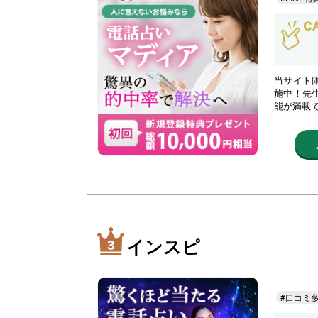
当サイト限
施中！先
能が満載
インスピ
#口コミ