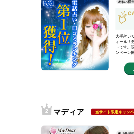
#怖い程
大手占い
ィール！
トです。現
ンペーン
マディア
当サイト限定キャンペ
#LINE特