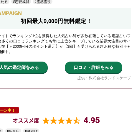
当たる
#恋愛成就
#霊感霊視
初回最大9,000円無料鑑定！
サイトでランキング1位を獲得した人気占い師が多数在籍している電話占いフ
数多くの口コミランキングでも常に上位をキープしている業界大注目のサイ
在【＋2000円分のポイント還元】が【3回】も受けられる超お得な特別キャ
開催中。
人気の鑑定師をみる
口コミ・詳細をみる
提供：株式会社ランドスケープ
ーン中！
4.95
オススメ度
典
#新規店
#縁結び