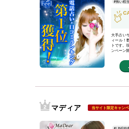
#怖い程
大手占い
ィール！
トです。現
ンペーン
マディア
当サイト限定キャンペ
#LINE特