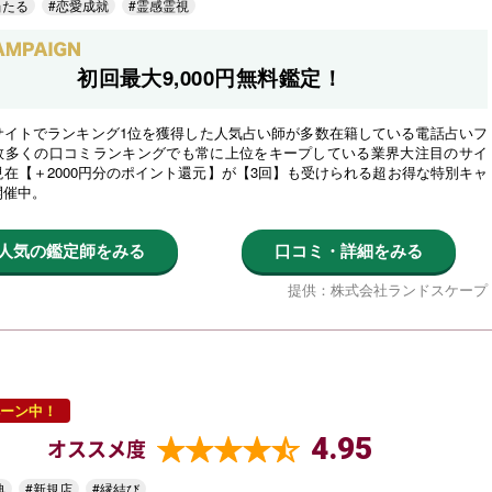
当たる
#恋愛成就
#霊感霊視
初回最大9,000円無料鑑定！
サイトでランキング1位を獲得した人気占い師が多数在籍している電話占いフ
数多くの口コミランキングでも常に上位をキープしている業界大注目のサイ
在【＋2000円分のポイント還元】が【3回】も受けられる超お得な特別キャ
開催中。
人気の鑑定師をみる
口コミ・詳細をみる
提供：株式会社ランドスケープ
ーン中！
4.95
オススメ度
典
#新規店
#縁結び