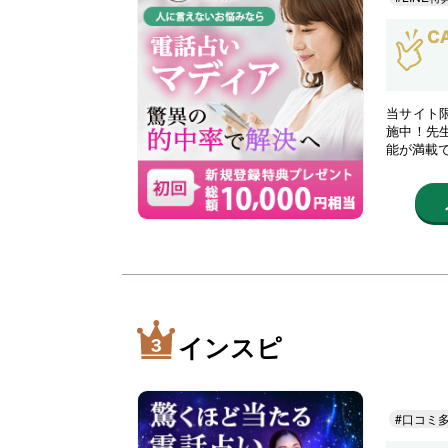
当サイト限
施中！先
能が満載
インスピ
#口コミ