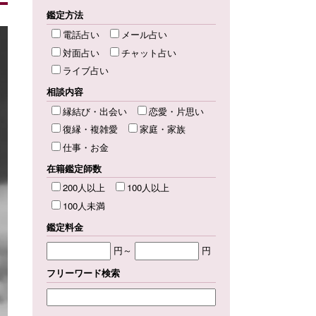
鑑定方法
電話占い
メール占い
対面占い
チャット占い
ライブ占い
相談内容
縁結び・出会い
恋愛・片思い
復縁・複雑愛
家庭・家族
仕事・お金
在籍鑑定師数
200人以上
100人以上
100人未満
鑑定料金
円～
円
フリーワード検索