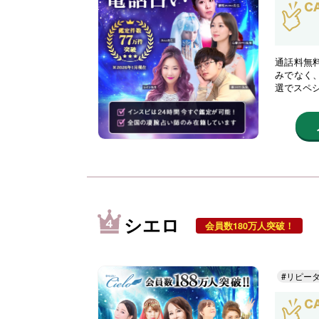
通話料無
みでなく
選でスペ
シエロ
会員数180万人突破！
#リピー