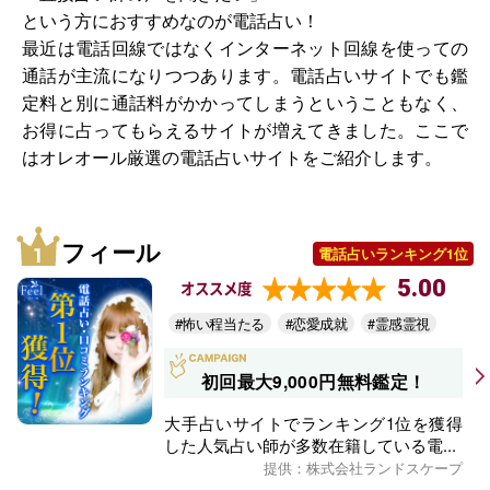
という方におすすめなのが電話占い！
最近は電話回線ではなくインターネット回線を使っての
通話が主流になりつつあります。電話占いサイトでも鑑
定料と別に通話料がかかってしまうということもなく、
お得に占ってもらえるサイトが増えてきました。ここで
はオレオール厳選の電話占いサイトをご紹介します。
フィール
電話占いランキング1位
5.00
オススメ度
#怖い程当たる
#恋愛成就
#霊感霊視
初回最大9,000円無料鑑定！
大手占いサイトでランキング1位を獲得
した人気占い師が多数在籍している電...
提供：株式会社ランドスケープ