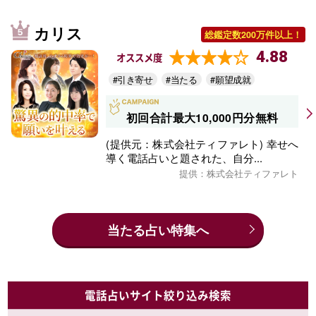
カリス
総鑑定数200万件以上！
4.88
オススメ度
#引き寄せ
#当たる
#願望成就
初回合計最大10,000円分無料
(提供元：株式会社ティファレト) 幸せへ
導く電話占いと題された、自分...
提供：株式会社ティファレト
当たる占い特集へ
電話占いサイト絞り込み検索