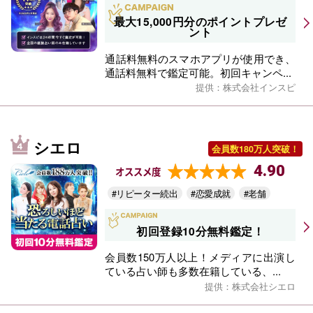
最大15,000円分のポイントプレゼ
ント
通話料無料のスマホアプリが使用でき、
通話料無料で鑑定可能。初回キャンペ...
提供：株式会社インスピ
シエロ
会員数180万人突破！
4.90
オススメ度
#リピーター続出
#恋愛成就
#老舗
初回登録10分無料鑑定！
会員数150万人以上！メディアに出演し
ている占い師も多数在籍している、...
提供：株式会社シエロ