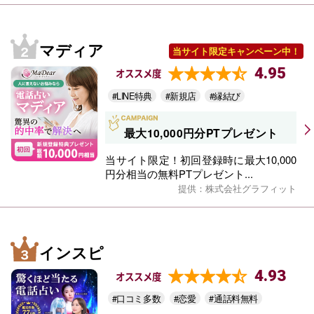
マディア
当サイト限定キャンペーン中！
4.95
オススメ度
#LINE特典
#新規店
#縁結び
最大10,000円分PTプレゼント
当サイト限定！初回登録時に最大10,000
円分相当の無料PTプレゼント...
提供：株式会社グラフィット
インスピ
4.93
オススメ度
#口コミ多数
#恋愛
#通話料無料