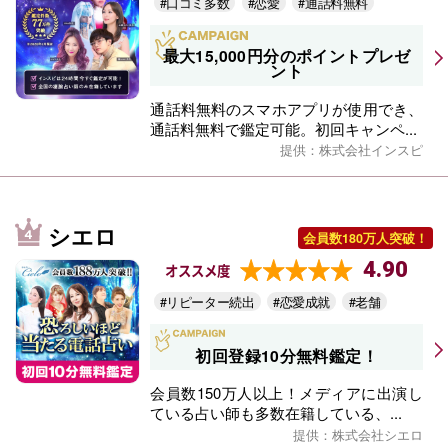
#口コミ多数
#恋愛
#通話料無料
最大15,000円分のポイントプレゼ
ント
通話料無料のスマホアプリが使用でき、
通話料無料で鑑定可能。初回キャンペ...
提供：株式会社インスピ
シエロ
会員数180万人突破！
4.90
オススメ度
#リピーター続出
#恋愛成就
#老舗
初回登録10分無料鑑定！
会員数150万人以上！メディアに出演し
ている占い師も多数在籍している、...
提供：株式会社シエロ