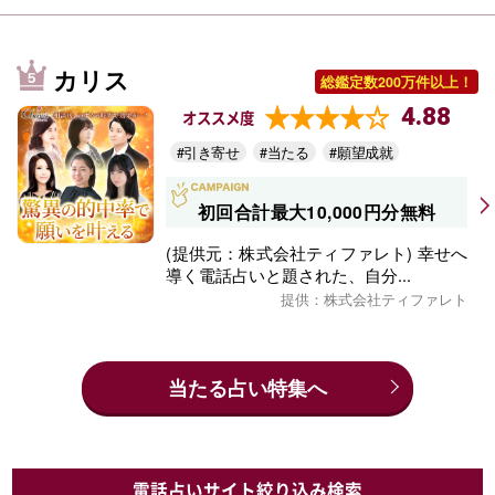
カリス
総鑑定数200万件以上！
4.88
オススメ度
#引き寄せ
#当たる
#願望成就
初回合計最大10,000円分無料
(提供元：株式会社ティファレト) 幸せへ
導く電話占いと題された、自分...
提供：株式会社ティファレト
当たる占い特集へ
電話占いサイト絞り込み検索