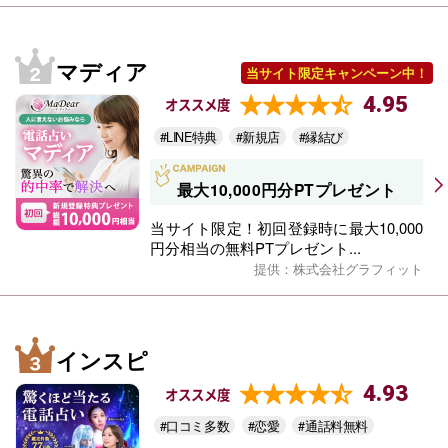
マディア
当サイト限定キャンペーン中！
4.95
オススメ度
#LINE特典
#新規店
#縁結び
最大10,000円分PTプレゼント
当サイト限定！初回登録時に最大10,000
円分相当の無料PTプレゼント...
提供：株式会社グラフィット
インスピ
4.93
オススメ度
#口コミ多数
#恋愛
#通話料無料