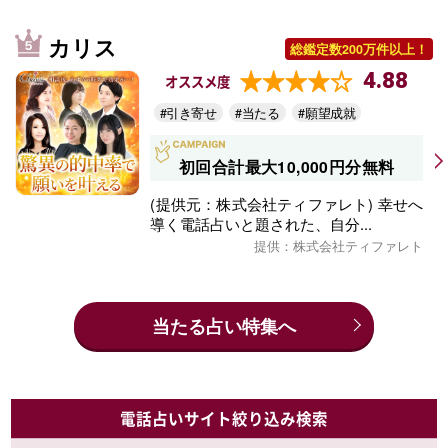
カリス
総鑑定数200万件以上！
4.88
オススメ度
#引き寄せ
#当たる
#願望成就
初回合計最大10,000円分無料
(提供元：株式会社ティファレト) 幸せへ
導く電話占いと題された、自分...
提供：株式会社ティファレト
当たる占い特集へ
電話占いサイト絞り込み検索