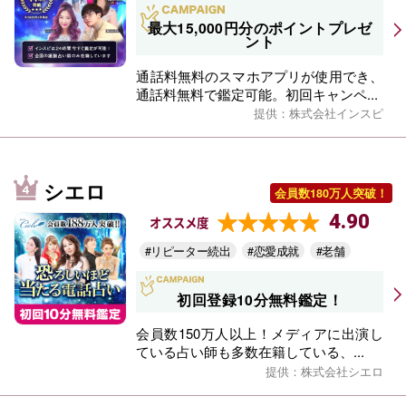
最大15,000円分のポイントプレゼ
ント
通話料無料のスマホアプリが使用でき、
通話料無料で鑑定可能。初回キャンペ...
提供：株式会社インスピ
シエロ
会員数180万人突破！
4.90
オススメ度
#リピーター続出
#恋愛成就
#老舗
初回登録10分無料鑑定！
会員数150万人以上！メディアに出演し
ている占い師も多数在籍している、...
提供：株式会社シエロ