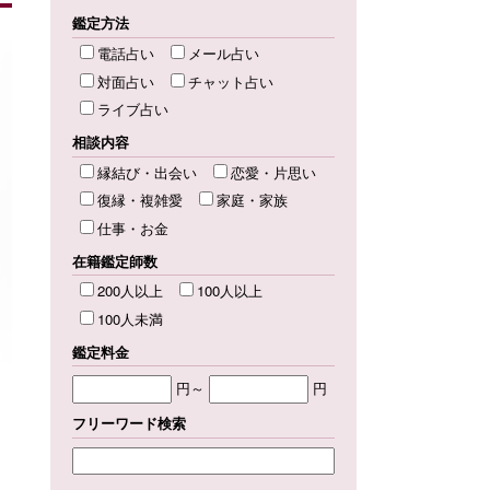
鑑定方法
電話占い
メール占い
対面占い
チャット占い
ライブ占い
相談内容
縁結び・出会い
恋愛・片思い
復縁・複雑愛
家庭・家族
仕事・お金
在籍鑑定師数
200人以上
100人以上
100人未満
鑑定料金
円～
円
フリーワード検索