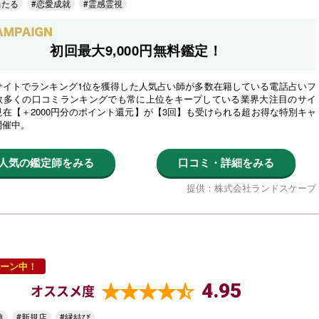
当たる
#恋愛成就
#霊感霊視
初回最大9,000円無料鑑定！
サイトでランキング1位を獲得した人気占い師が多数在籍している電話占いフ
数多くの口コミランキングでも常に上位をキープしている業界大注目のサイ
在【＋2000円分のポイント還元】が【3回】も受けられる超お得な特別キャ
開催中。
人気の鑑定師をみる
口コミ・詳細をみる
提供：株式会社ランドスケープ
ーン中！
4.95
オススメ度
典
#新規店
#縁結び