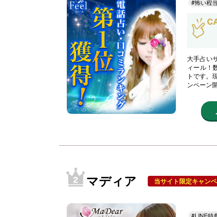
#怖い程
大手占い
ィール！
トです。現
ンペーン
マディア
当サイト限定キャンペ
#LINE特