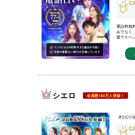
通話料無
みでなく
選でスペ
シエロ
会員数180万人突破！
#リピー