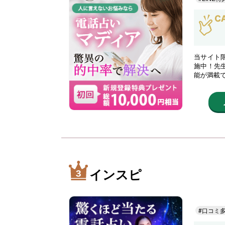
当サイト限
施中！先
能が満載
インスピ
#口コミ