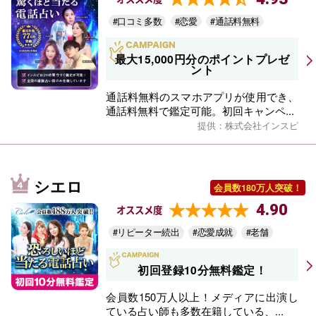
#口コミ多数
#恋愛
#通話料無料
最大15,000円分のポイントプレゼ
ント
通話料無料のスマホアプリが使用でき、
通話料無料で鑑定可能。初回キャンペ...
提供：株式会社インスピ
シエロ
会員数180万人突破！
4.90
オススメ度
#リピーター続出
#恋愛成就
#老舗
初回登録10分無料鑑定！
会員数150万人以上！メディアに出演し
ている占い師も多数在籍している、...