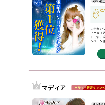
#怖い程
大手占い
ィール！
トです。現
ンペーン
マディア
当サイト限定キャンペ
#LINE特