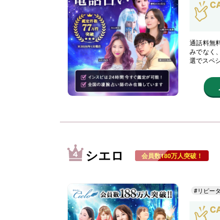
通話料無
みでなく
選でスペ
シエロ
会員数180万人突破！
#リピー