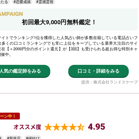
当たる
#恋愛成就
#霊感霊視
初回最大9,000円無料鑑定！
サイトでランキング1位を獲得した人気占い師が多数在籍している電話占いフ
数多くの口コミランキングでも常に上位をキープしている業界大注目のサイ
在【＋2000円分のポイント還元】が【3回】も受けられる超お得な特別キャ
開催中。
人気の鑑定師をみる
口コミ・詳細をみる
提供：株式会社ランドスケープ
ーン中！
4.95
オススメ度
典
#新規店
#縁結び