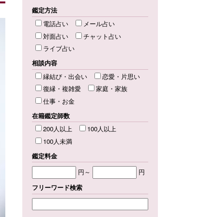
鑑定方法
電話占い
メール占い
対面占い
チャット占い
ライブ占い
相談内容
縁結び・出会い
恋愛・片思い
復縁・複雑愛
家庭・家族
仕事・お金
在籍鑑定師数
200人以上
100人以上
100人未満
鑑定料金
円～
円
フリーワード検索