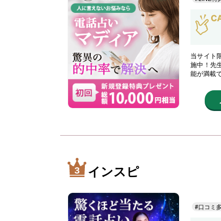
当サイト限
施中！先
能が満載
インスピ
#口コミ