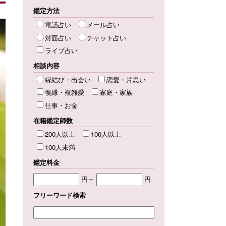
鑑定方法
電話占い
メール占い
対面占い
チャット占い
ライブ占い
相談内容
縁結び・出会い
恋愛・片思い
復縁・複雑愛
家庭・家族
仕事・お金
在籍鑑定師数
200人以上
100人以上
100人未満
鑑定料金
円～
円
フリーワード検索