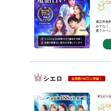
通話料無
みでなく
選でスペ
シエロ
会員数180万人突破！
#リピー