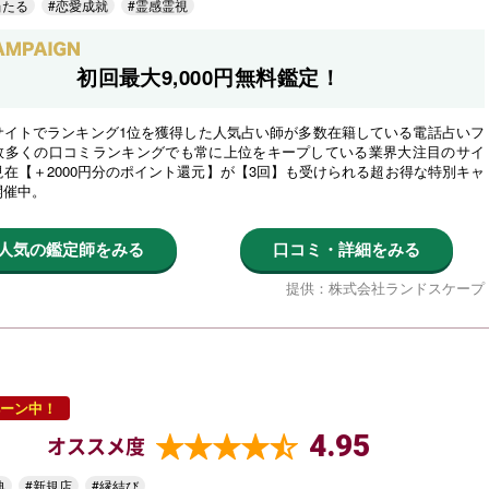
当たる
#恋愛成就
#霊感霊視
初回最大9,000円無料鑑定！
サイトでランキング1位を獲得した人気占い師が多数在籍している電話占いフ
数多くの口コミランキングでも常に上位をキープしている業界大注目のサイ
在【＋2000円分のポイント還元】が【3回】も受けられる超お得な特別キャ
開催中。
人気の鑑定師をみる
口コミ・詳細をみる
提供：株式会社ランドスケープ
ーン中！
4.95
オススメ度
典
#新規店
#縁結び