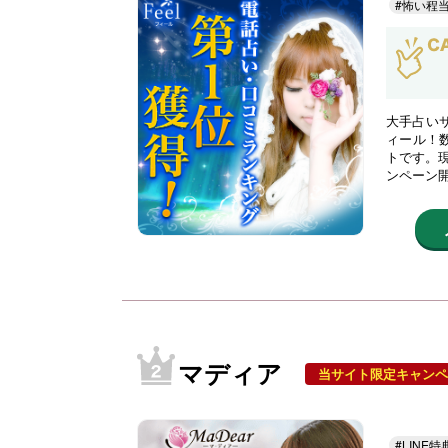
#怖い程
大手占い
ィール！
トです。現
ンペーン
マディア
当サイト限定キャンペ
#LINE特