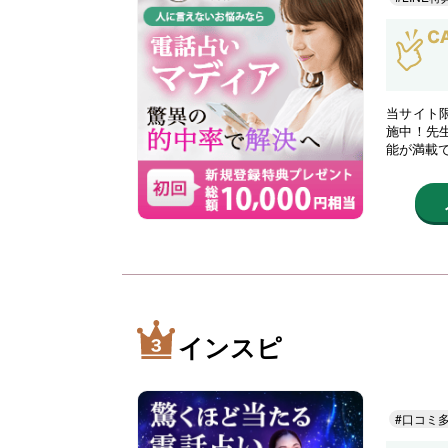
当サイト限
施中！先
能が満載
インスピ
#口コミ