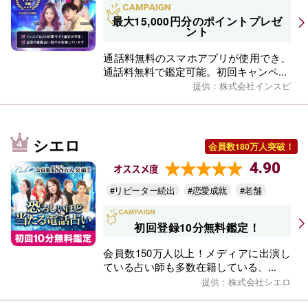
最大15,000円分のポイントプレゼ
ント
通話料無料のスマホアプリが使用でき、
通話料無料で鑑定可能。初回キャンペ...
提供：株式会社インスピ
シエロ
会員数180万人突破！
4.90
オススメ度
#リピーター続出
#恋愛成就
#老舗
初回登録10分無料鑑定！
会員数150万人以上！メディアに出演し
ている占い師も多数在籍している、...
提供：株式会社シエロ