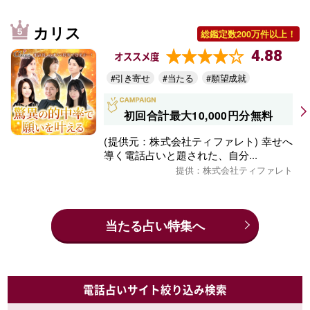
カリス
総鑑定数200万件以上！
4.88
オススメ度
#引き寄せ
#当たる
#願望成就
初回合計最大10,000円分無料
(提供元：株式会社ティファレト) 幸せへ
導く電話占いと題された、自分...
提供：株式会社ティファレト
当たる占い特集へ
電話占いサイト絞り込み検索