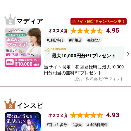
マディア
当サイト限定キャンペーン中！
4.95
オススメ度
#LINE特典
#新規店
#縁結び
最大10,000円分PTプレゼント
当サイト限定！初回登録時に最大10,000
円分相当の無料PTプレゼント...
提供：株式会社グラフィット
インスピ
4.93
オススメ度
#口コミ多数
#恋愛
#通話料無料