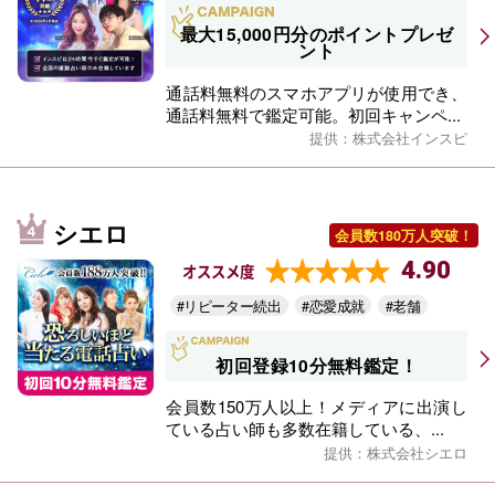
最大15,000円分のポイントプレゼ
ント
通話料無料のスマホアプリが使用でき、
通話料無料で鑑定可能。初回キャンペ...
提供：株式会社インスピ
シエロ
会員数180万人突破！
4.90
オススメ度
#リピーター続出
#恋愛成就
#老舗
初回登録10分無料鑑定！
会員数150万人以上！メディアに出演し
ている占い師も多数在籍している、...
提供：株式会社シエロ