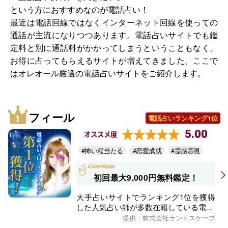
という方におすすめなのが電話占い！
最近は電話回線ではなくインターネット回線を使っての
通話が主流になりつつあります。電話占いサイトでも鑑
定料と別に通話料がかかってしまうということもなく、
お得に占ってもらえるサイトが増えてきました。ここで
はオレオール厳選の電話占いサイトをご紹介します。
フィール
電話占いランキング1位
5.00
オススメ度
#怖い程当たる
#恋愛成就
#霊感霊視
初回最大9,000円無料鑑定！
大手占いサイトでランキング1位を獲得
した人気占い師が多数在籍している電...
提供：株式会社ランドスケープ