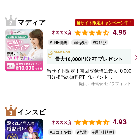
マディア
当サイト限定キャンペーン中！
4.95
オススメ度
#LINE特典
#新規店
#縁結び
最大10,000円分PTプレゼント
当サイト限定！初回登録時に最大10,000
円分相当の無料PTプレゼント...
提供：株式会社グラフィット
インスピ
4.93
オススメ度
#口コミ多数
#恋愛
#通話料無料