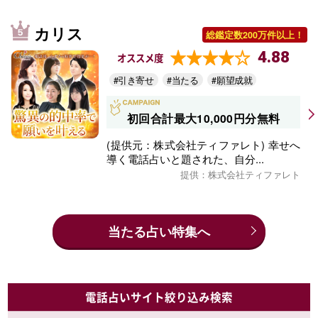
カリス
総鑑定数200万件以上！
4.88
オススメ度
#引き寄せ
#当たる
#願望成就
初回合計最大10,000円分無料
(提供元：株式会社ティファレト) 幸せへ
導く電話占いと題された、自分...
提供：株式会社ティファレト
当たる占い特集へ
電話占いサイト絞り込み検索