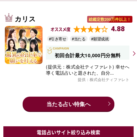
カリス
総鑑定数200万件以上！
4.88
オススメ度
#引き寄せ
#当たる
#願望成就
初回合計最大10,000円分無料
(提供元：株式会社ティファレト) 幸せへ
導く電話占いと題された、自分...
提供：株式会社ティファレト
当たる占い特集へ
電話占いサイト絞り込み検索