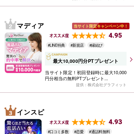
マディア
当サイト限定キャンペーン中！
4.95
オススメ度
#LINE特典
#新規店
#縁結び
最大10,000円分PTプレゼント
当サイト限定！初回登録時に最大10,000
円分相当の無料PTプレゼント...
提供：株式会社グラフィット
インスピ
4.93
オススメ度
#口コミ多数
#恋愛
#通話料無料