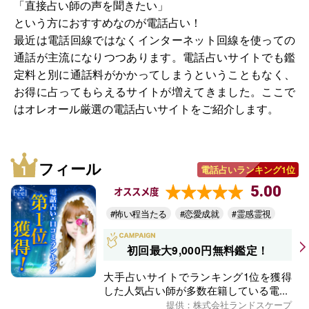
「直接占い師の声を聞きたい」
という方におすすめなのが電話占い！
最近は電話回線ではなくインターネット回線を使っての
通話が主流になりつつあります。電話占いサイトでも鑑
定料と別に通話料がかかってしまうということもなく、
お得に占ってもらえるサイトが増えてきました。ここで
はオレオール厳選の電話占いサイトをご紹介します。
フィール
電話占いランキング1位
5.00
オススメ度
#怖い程当たる
#恋愛成就
#霊感霊視
初回最大9,000円無料鑑定！
大手占いサイトでランキング1位を獲得
した人気占い師が多数在籍している電...
提供：株式会社ランドスケープ