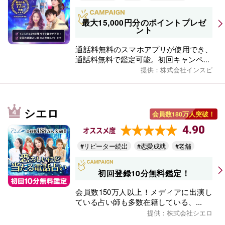
最大15,000円分のポイントプレゼ
ント
通話料無料のスマホアプリが使用でき、
通話料無料で鑑定可能。初回キャンペ...
提供：株式会社インスピ
シエロ
会員数180万人突破！
4.90
オススメ度
#リピーター続出
#恋愛成就
#老舗
初回登録10分無料鑑定！
会員数150万人以上！メディアに出演し
ている占い師も多数在籍している、...
提供：株式会社シエロ