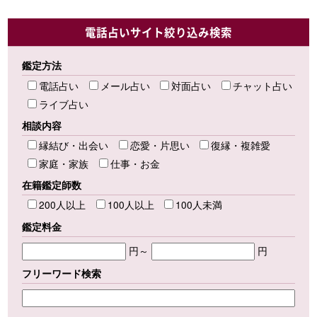
電話占いサイト絞り込み検索
鑑定方法
電話占い
メール占い
対面占い
チャット占い
ライブ占い
相談内容
縁結び・出会い
恋愛・片思い
復縁・複雑愛
家庭・家族
仕事・お金
在籍鑑定師数
200人以上
100人以上
100人未満
鑑定料金
円～
円
フリーワード検索