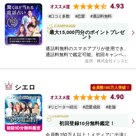
4.93
オススメ度
#口コミ多数
#恋愛
#通話料無料
最大15,000円分のポイントプレゼ
ント
通話料無料のスマホアプリが使用でき、
通話料無料で鑑定可能。初回キャンペ...
提供：株式会社インスピ
シエロ
会員数180万人突破！
4.90
オススメ度
#リピーター続出
#恋愛成就
#老舗
初回登録10分無料鑑定！
会員数150万人以上！メディアに出演し