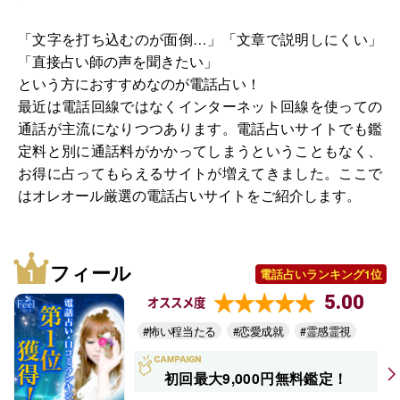
「文字を打ち込むのが面倒…」「文章で説明しにくい」
「直接占い師の声を聞きたい」
という方におすすめなのが電話占い！
最近は電話回線ではなくインターネット回線を使っての
通話が主流になりつつあります。電話占いサイトでも鑑
定料と別に通話料がかかってしまうということもなく、
お得に占ってもらえるサイトが増えてきました。ここで
はオレオール厳選の電話占いサイトをご紹介します。
フィール
電話占いランキング1位
5.00
オススメ度
#怖い程当たる
#恋愛成就
#霊感霊視
初回最大9,000円無料鑑定！