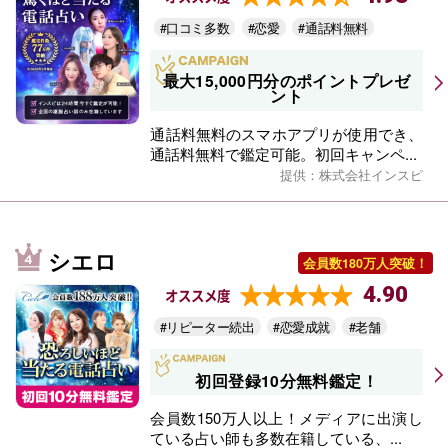
#口コミ多数
#恋愛
#通話料無料
最大15,000円分のポイントプレゼ
ント
通話料無料のスマホアプリが使用でき、
通話料無料で鑑定可能。初回キャンペ...
提供：株式会社インスピ
シエロ
会員数180万人突破！
4.90
オススメ度
#リピーター続出
#恋愛成就
#老舗
初回登録10分無料鑑定！
会員数150万人以上！メディアに出演し
ている占い師も多数在籍している、...