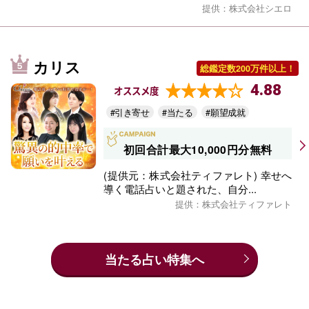
提供：株式会社シエロ
カリス
総鑑定数200万件以上！
4.88
オススメ度
#引き寄せ
#当たる
#願望成就
初回合計最大10,000円分無料
(提供元：株式会社ティファレト) 幸せへ
導く電話占いと題された、自分...
提供：株式会社ティファレト
当たる占い特集へ