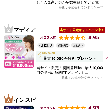
した人気占い師が多数在籍している電...
提供：株式会社ランドスケープ
マディア
当サイト限定キャンペーン中！
4.95
オススメ度
#LINE特典
#新規店
#縁結び
最大10,000円分PTプレゼント
当サイト限定！初回登録時に最大10,000
円分相当の無料PTプレゼント...
提供：株式会社グラフィット
インスピ
4.93
オススメ度