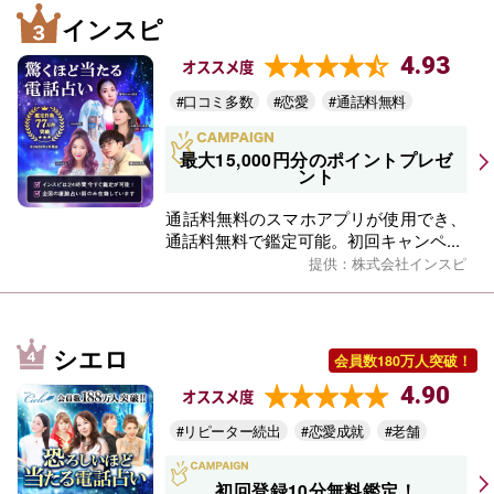
インスピ
4.93
オススメ度
#口コミ多数
#恋愛
#通話料無料
最大15,000円分のポイントプレゼ
ント
通話料無料のスマホアプリが使用でき、
通話料無料で鑑定可能。初回キャンペ...
提供：株式会社インスピ
シエロ
会員数180万人突破！
4.90
オススメ度
#リピーター続出
#恋愛成就
#老舗
初回登録10分無料鑑定！