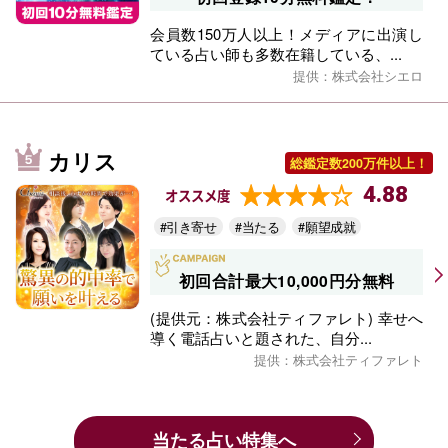
会員数150万人以上！メディアに出演し
ている占い師も多数在籍している、...
提供：株式会社シエロ
カリス
総鑑定数200万件以上！
4.88
オススメ度
#引き寄せ
#当たる
#願望成就
初回合計最大10,000円分無料
(提供元：株式会社ティファレト) 幸せへ
導く電話占いと題された、自分...
提供：株式会社ティファレト
当たる占い特集へ