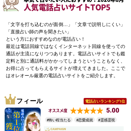
人気電話占いサイトTOP5
「文字を打ち込むのが面倒…」「文章で説明しにくい」
「直接占い師の声を聞きたい」
という方におすすめなのが電話占い！
最近は電話回線ではなくインターネット回線を使っての
通話が主流になりつつあります。電話占いサイトでも鑑
定料と別に通話料がかかってしまうということもなく、
お得に占ってもらえるサイトが増えてきました。ここで
はオレオール厳選の電話占いサイトをご紹介します。
フィール
電話占いランキング1位
5.00
オススメ度
#怖い程当たる
#恋愛成就
#霊感霊視