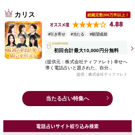
カリス
総鑑定数200万件以上！
4.88
オススメ度
#引き寄せ
#当たる
#願望成就
初回合計最大10,000円分無料
(提供元：株式会社ティファレト) 幸せへ
導く電話占いと題された、自分...
提供：株式会社ティファレト
当たる占い特集へ
電話占いサイト絞り込み検索