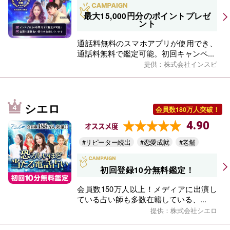
最大15,000円分のポイントプレゼ
ント
通話料無料のスマホアプリが使用でき、
通話料無料で鑑定可能。初回キャンペ...
提供：株式会社インスピ
シエロ
会員数180万人突破！
4.90
オススメ度
#リピーター続出
#恋愛成就
#老舗
初回登録10分無料鑑定！
会員数150万人以上！メディアに出演し
ている占い師も多数在籍している、...
提供：株式会社シエロ