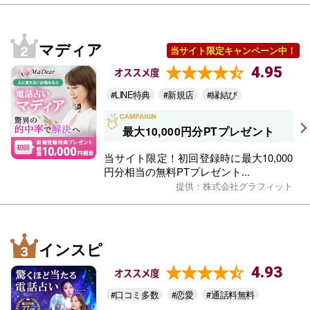
マディア
当サイト限定キャンペーン中！
4.95
オススメ度
#LINE特典
#新規店
#縁結び
最大10,000円分PTプレゼント
当サイト限定！初回登録時に最大10,000
円分相当の無料PTプレゼント...
提供：株式会社グラフィット
インスピ
4.93
オススメ度
#口コミ多数
#恋愛
#通話料無料