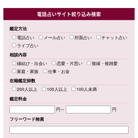
電話占いサイト絞り込み検索
鑑定方法
電話占い
メール占い
対面占い
チャット占い
ライブ占い
相談内容
縁結び・出会い
恋愛・片思い
復縁・複雑愛
家庭・家族
仕事・お金
在籍鑑定師数
200人以上
100人以上
100人未満
鑑定料金
円～
円
フリーワード検索