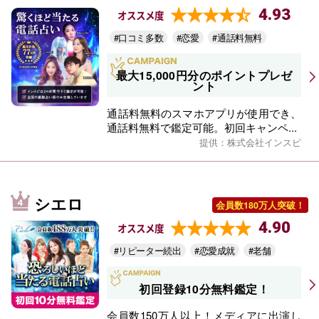
4.93
オススメ度
#口コミ多数
#恋愛
#通話料無料
最大15,000円分のポイントプレゼ
ント
通話料無料のスマホアプリが使用でき、
通話料無料で鑑定可能。初回キャンペ...
提供：株式会社インスピ
シエロ
会員数180万人突破！
4.90
オススメ度
#リピーター続出
#恋愛成就
#老舗
初回登録10分無料鑑定！
会員数150万人以上！メディアに出演し