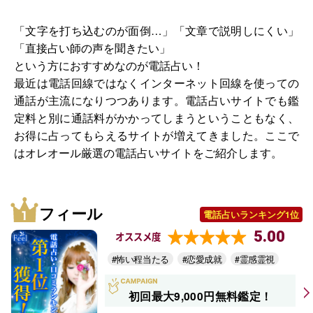
「文字を打ち込むのが面倒…」「文章で説明しにくい」
「直接占い師の声を聞きたい」
という方におすすめなのが電話占い！
最近は電話回線ではなくインターネット回線を使っての
通話が主流になりつつあります。電話占いサイトでも鑑
定料と別に通話料がかかってしまうということもなく、
お得に占ってもらえるサイトが増えてきました。ここで
はオレオール厳選の電話占いサイトをご紹介します。
フィール
電話占いランキング1位
5.00
オススメ度
#怖い程当たる
#恋愛成就
#霊感霊視
初回最大9,000円無料鑑定！