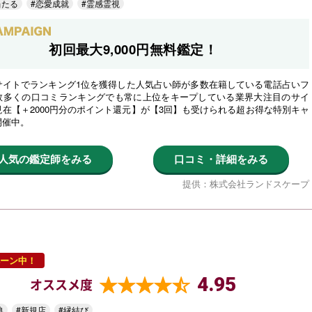
当たる
#恋愛成就
#霊感霊視
初回最大9,000円無料鑑定！
サイトでランキング1位を獲得した人気占い師が多数在籍している電話占いフ
数多くの口コミランキングでも常に上位をキープしている業界大注目のサイ
在【＋2000円分のポイント還元】が【3回】も受けられる超お得な特別キャ
開催中。
人気の鑑定師をみる
口コミ・詳細をみる
提供：株式会社ランドスケープ
ーン中！
4.95
オススメ度
典
#新規店
#縁結び