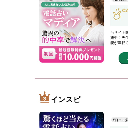
当サイト限
施中！先
能が満載
インスピ
#口コミ