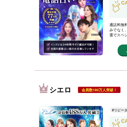
通話料無
みでなく
選でスペ
シエロ
会員数180万人突破！
#リピー