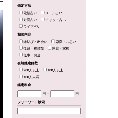
鑑定方法
電話占い
メール占い
対面占い
チャット占い
ライブ占い
相談内容
縁結び・出会い
恋愛・片思い
復縁・複雑愛
家庭・家族
仕事・お金
在籍鑑定師数
200人以上
100人以上
100人未満
鑑定料金
円～
円
フリーワード検索