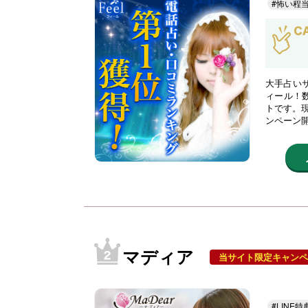
#怖い程
大手占い
ィール！
トです。現
ンペーン
マディア
当サイト限定キャンペ
#LINE特