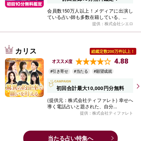
会員数150万人以上！メディアに出演し
ている占い師も多数在籍している、...
提供：株式会社シエロ
カリス
総鑑定数200万件以上！
4.88
オススメ度
#引き寄せ
#当たる
#願望成就
初回合計最大10,000円分無料
(提供元：株式会社ティファレト) 幸せへ
導く電話占いと題された、自分...
提供：株式会社ティファレト
当たる占い特集へ