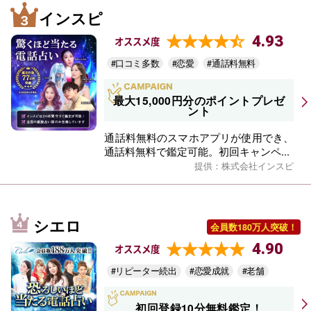
インスピ
4.93
オススメ度
#口コミ多数
#恋愛
#通話料無料
最大15,000円分のポイントプレゼ
ント
通話料無料のスマホアプリが使用でき、
通話料無料で鑑定可能。初回キャンペ...
提供：株式会社インスピ
シエロ
会員数180万人突破！
4.90
オススメ度
#リピーター続出
#恋愛成就
#老舗
初回登録10分無料鑑定！