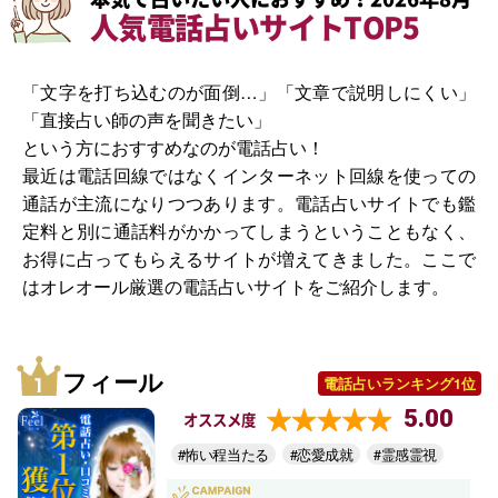
人気電話占いサイトTOP5
「文字を打ち込むのが面倒…」「文章で説明しにくい」
「直接占い師の声を聞きたい」
という方におすすめなのが電話占い！
最近は電話回線ではなくインターネット回線を使っての
通話が主流になりつつあります。電話占いサイトでも鑑
定料と別に通話料がかかってしまうということもなく、
お得に占ってもらえるサイトが増えてきました。ここで
はオレオール厳選の電話占いサイトをご紹介します。
フィール
電話占いランキング1位
5.00
オススメ度
#怖い程当たる
#恋愛成就
#霊感霊視