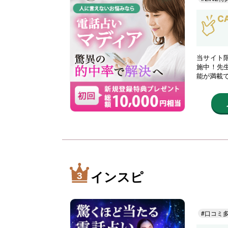
当サイト限
施中！先
能が満載
インスピ
#口コミ