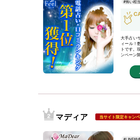
#怖い程
大手占い
ィール！
トです。現
ンペーン
マディア
当サイト限定キャンペ
#LINE特