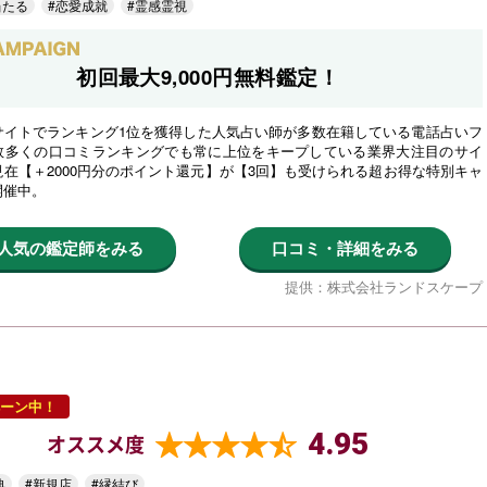
当たる
#恋愛成就
#霊感霊視
初回最大9,000円無料鑑定！
サイトでランキング1位を獲得した人気占い師が多数在籍している電話占いフ
数多くの口コミランキングでも常に上位をキープしている業界大注目のサイ
在【＋2000円分のポイント還元】が【3回】も受けられる超お得な特別キャ
開催中。
人気の鑑定師をみる
口コミ・詳細をみる
提供：株式会社ランドスケープ
ーン中！
4.95
オススメ度
典
#新規店
#縁結び