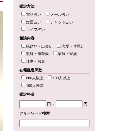
鑑定方法
電話占い
メール占い
対面占い
チャット占い
ライブ占い
相談内容
縁結び・出会い
恋愛・片思い
復縁・複雑愛
家庭・家族
仕事・お金
在籍鑑定師数
200人以上
100人以上
100人未満
鑑定料金
円～
円
フリーワード検索