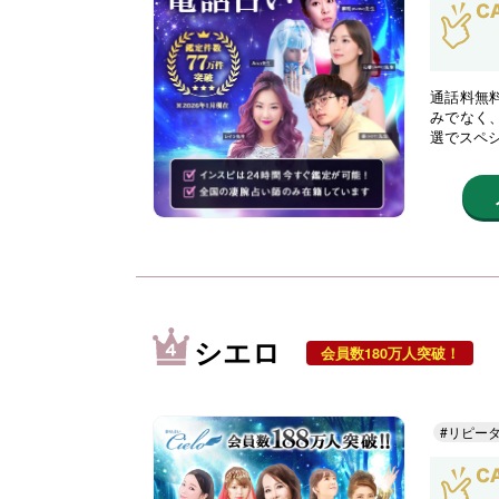
通話料無
みでなく
選でスペ
シエロ
会員数180万人突破！
#リピー