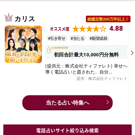
カリス
総鑑定数200万件以上！
4.88
オススメ度
#引き寄せ
#当たる
#願望成就
初回合計最大10,000円分無料
(提供元：株式会社ティファレト) 幸せへ
導く電話占いと題された、自分...
提供：株式会社ティファレト
当たる占い特集へ
電話占いサイト絞り込み検索