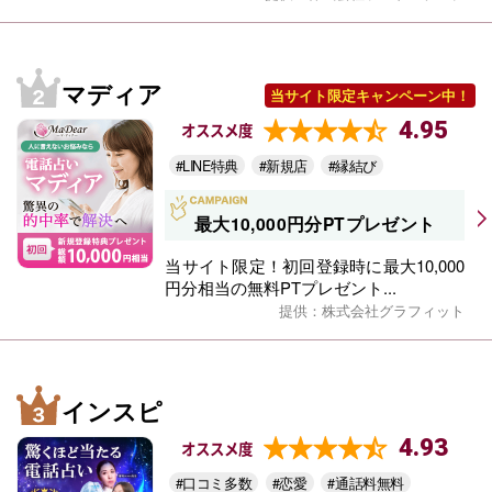
マディア
当サイト限定キャンペーン中！
4.95
オススメ度
#LINE特典
#新規店
#縁結び
最大10,000円分PTプレゼント
当サイト限定！初回登録時に最大10,000
円分相当の無料PTプレゼント...
提供：株式会社グラフィット
インスピ
4.93
オススメ度
#口コミ多数
#恋愛
#通話料無料