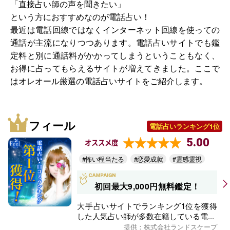
「直接占い師の声を聞きたい」
という方におすすめなのが電話占い！
最近は電話回線ではなくインターネット回線を使っての
通話が主流になりつつあります。電話占いサイトでも鑑
定料と別に通話料がかかってしまうということもなく、
お得に占ってもらえるサイトが増えてきました。ここで
はオレオール厳選の電話占いサイトをご紹介します。
フィール
電話占いランキング1位
5.00
オススメ度
#怖い程当たる
#恋愛成就
#霊感霊視
初回最大9,000円無料鑑定！
大手占いサイトでランキング1位を獲得
した人気占い師が多数在籍している電...
提供：株式会社ランドスケープ