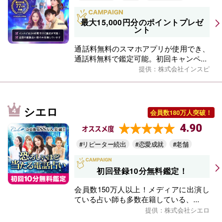
最大15,000円分のポイントプレゼ
ント
通話料無料のスマホアプリが使用でき、
通話料無料で鑑定可能。初回キャンペ...
提供：株式会社インスピ
シエロ
会員数180万人突破！
4.90
オススメ度
#リピーター続出
#恋愛成就
#老舗
初回登録10分無料鑑定！
会員数150万人以上！メディアに出演し
ている占い師も多数在籍している、...
提供：株式会社シエロ