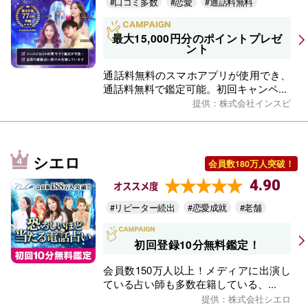
#口コミ多数
#恋愛
#通話料無料
最大15,000円分のポイントプレゼ
ント
通話料無料のスマホアプリが使用でき、
通話料無料で鑑定可能。初回キャンペ...
提供：株式会社インスピ
シエロ
会員数180万人突破！
4.90
オススメ度
#リピーター続出
#恋愛成就
#老舗
初回登録10分無料鑑定！
会員数150万人以上！メディアに出演し
ている占い師も多数在籍している、...
提供：株式会社シエロ