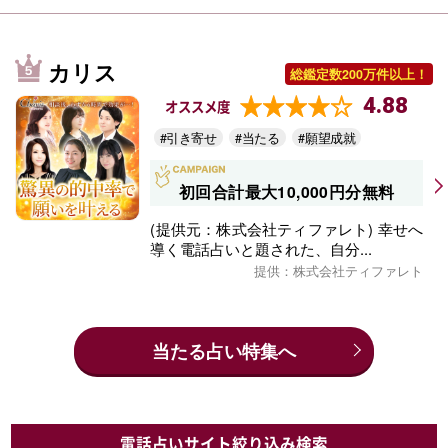
カリス
総鑑定数200万件以上！
4.88
オススメ度
#引き寄せ
#当たる
#願望成就
初回合計最大10,000円分無料
(提供元：株式会社ティファレト) 幸せへ
導く電話占いと題された、自分...
提供：株式会社ティファレト
当たる占い特集へ
電話占いサイト絞り込み検索