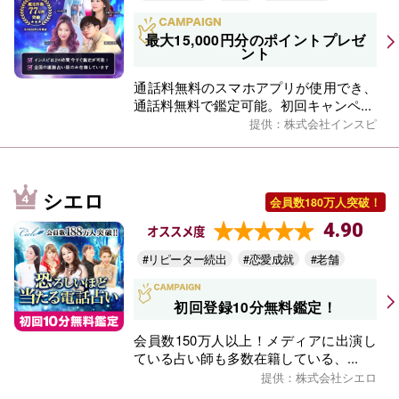
最大15,000円分のポイントプレゼ
ント
通話料無料のスマホアプリが使用でき、
通話料無料で鑑定可能。初回キャンペ...
提供：株式会社インスピ
シエロ
会員数180万人突破！
4.90
オススメ度
#リピーター続出
#恋愛成就
#老舗
初回登録10分無料鑑定！
会員数150万人以上！メディアに出演し
ている占い師も多数在籍している、...
提供：株式会社シエロ