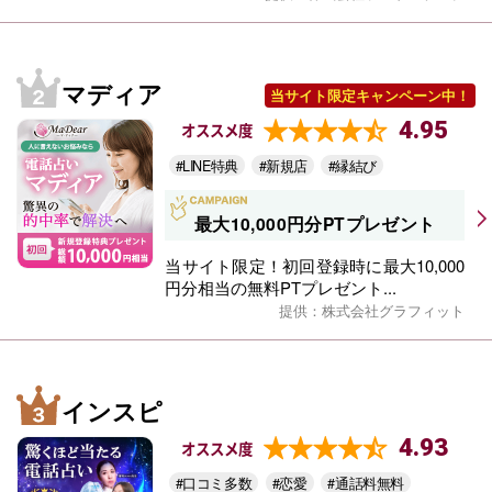
マディア
当サイト限定キャンペーン中！
4.95
オススメ度
#LINE特典
#新規店
#縁結び
最大10,000円分PTプレゼント
当サイト限定！初回登録時に最大10,000
円分相当の無料PTプレゼント...
提供：株式会社グラフィット
インスピ
4.93
オススメ度
#口コミ多数
#恋愛
#通話料無料