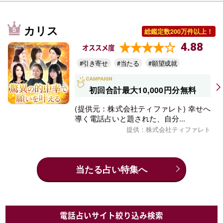
カリス
総鑑定数200万件以上！
4.88
オススメ度
#引き寄せ
#当たる
#願望成就
初回合計最大10,000円分無料
(提供元：株式会社ティファレト) 幸せへ
導く電話占いと題された、自分...
提供：株式会社ティファレト
当たる占い特集へ
電話占いサイト絞り込み検索