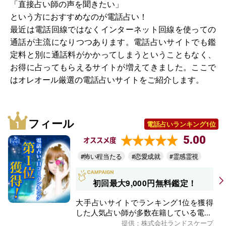
「直接占い師の声を聞きたい」
という方におすすめなのが電話占い！
最近は電話回線ではなくインターネット回線を使っての
通話が主流になりつつあります。電話占いサイトでも鑑
定料と別に通話料がかかってしまうということもなく、
お得に占ってもらえるサイトが増えてきました。ここで
はオレオール厳選の電話占いサイトをご紹介します。
フィール
電話占いランキング1位
5.00
オススメ度
#怖い程当たる
#恋愛成就
#霊感霊視
初回最大9,000円無料鑑定！
大手占いサイトでランキング1位を獲得
した人気占い師が多数在籍している電...
提供：株式会社ランドスケープ