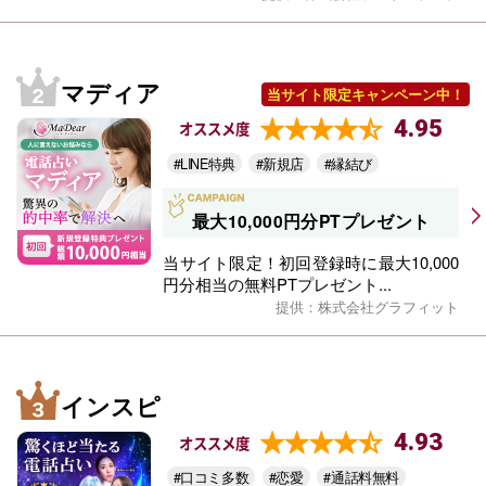
マディア
当サイト限定キャンペーン中！
4.95
オススメ度
#LINE特典
#新規店
#縁結び
最大10,000円分PTプレゼント
当サイト限定！初回登録時に最大10,000
円分相当の無料PTプレゼント...
提供：株式会社グラフィット
インスピ
4.93
オススメ度
#口コミ多数
#恋愛
#通話料無料