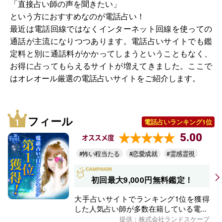
「直接占い師の声を聞きたい」
という方におすすめなのが電話占い！
最近は電話回線ではなくインターネット回線を使っての
通話が主流になりつつあります。電話占いサイトでも鑑
定料と別に通話料がかかってしまうということもなく、
お得に占ってもらえるサイトが増えてきました。ここで
はオレオール厳選の電話占いサイトをご紹介します。
フィール
電話占いランキング1位
5.00
オススメ度
#怖い程当たる
#恋愛成就
#霊感霊視
初回最大9,000円無料鑑定！
大手占いサイトでランキング1位を獲得
した人気占い師が多数在籍している電...
提供：株式会社ランドスケープ