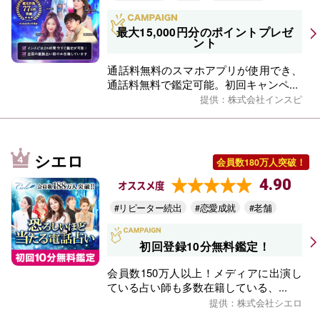
最大15,000円分のポイントプレゼ
ント
通話料無料のスマホアプリが使用でき、
通話料無料で鑑定可能。初回キャンペ...
提供：株式会社インスピ
シエロ
会員数180万人突破！
4.90
オススメ度
#リピーター続出
#恋愛成就
#老舗
初回登録10分無料鑑定！
会員数150万人以上！メディアに出演し
ている占い師も多数在籍している、...
提供：株式会社シエロ