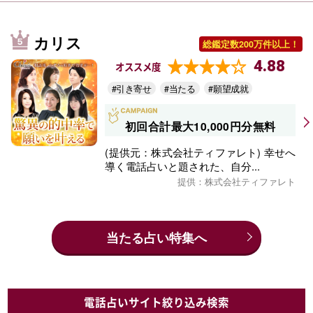
カリス
総鑑定数200万件以上！
4.88
オススメ度
#引き寄せ
#当たる
#願望成就
初回合計最大10,000円分無料
(提供元：株式会社ティファレト) 幸せへ
導く電話占いと題された、自分...
提供：株式会社ティファレト
当たる占い特集へ
電話占いサイト絞り込み検索