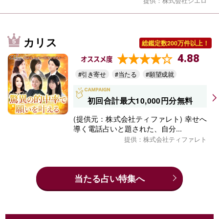
提供：株式会社シエロ
カリス
総鑑定数200万件以上！
4.88
オススメ度
#引き寄せ
#当たる
#願望成就
初回合計最大10,000円分無料
(提供元：株式会社ティファレト) 幸せへ
導く電話占いと題された、自分...
提供：株式会社ティファレト
当たる占い特集へ