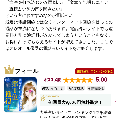
「文字を打ち込むのが面倒…」「文章で説明しにくい」
「直接占い師の声を聞きたい」
という方におすすめなのが電話占い！
最近は電話回線ではなくインターネット回線を使っての
通話が主流になりつつあります。電話占いサイトでも鑑
定料と別に通話料がかかってしまうということもなく、
お得に占ってもらえるサイトが増えてきました。ここで
はオレオール厳選の電話占いサイトをご紹介します。
フィール
電話占いランキング1位
5.00
オススメ度
#怖い程当たる
#恋愛成就
#霊感霊視
初回最大9,000円無料鑑定！
大手占いサイトでランキング1位を獲得
した人気占い師が多数在籍している電...