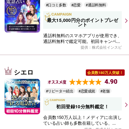
#口コミ多数
#恋愛
#通話料無料
最大15,000円分のポイントプレゼ
ント
通話料無料のスマホアプリが使用でき、
通話料無料で鑑定可能。初回キャンペ...
提供：株式会社インスピ
シエロ
会員数180万人突破！
4.90
オススメ度
#リピーター続出
#恋愛成就
#老舗
初回登録10分無料鑑定！
会員数150万人以上！メディアに出演し
ている占い師も多数在籍している、...