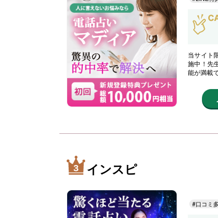
当サイト限
施中！先
能が満載
インスピ
#口コミ