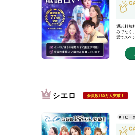
通話料無
みでなく
選でスペ
シエロ
会員数180万人突破！
#リピー