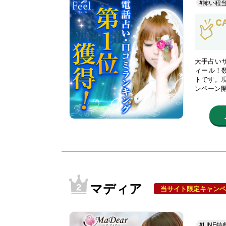
#怖い程
大手占い
ィール！
トです。現
ンペーン
マディア
当サイト限定キャンペ
#LINE特