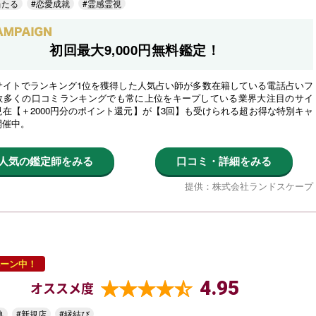
当たる
#恋愛成就
#霊感霊視
初回最大9,000円無料鑑定！
サイトでランキング1位を獲得した人気占い師が多数在籍している電話占いフ
数多くの口コミランキングでも常に上位をキープしている業界大注目のサイ
在【＋2000円分のポイント還元】が【3回】も受けられる超お得な特別キャ
開催中。
人気の鑑定師をみる
口コミ・詳細をみる
提供：株式会社ランドスケープ
ーン中！
4.95
オススメ度
典
#新規店
#縁結び