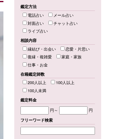
鑑定方法
電話占い
メール占い
対面占い
チャット占い
ライブ占い
相談内容
縁結び・出会い
恋愛・片思い
復縁・複雑愛
家庭・家族
仕事・お金
在籍鑑定師数
200人以上
100人以上
100人未満
鑑定料金
円～
円
フリーワード検索