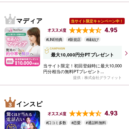
マディア
当サイト限定キャンペーン中！
4.95
オススメ度
#LINE特典
#新規店
#縁結び
最大10,000円分PTプレゼント
当サイト限定！初回登録時に最大10,000
円分相当の無料PTプレゼント...
提供：株式会社グラフィット
インスピ
4.93
オススメ度
#口コミ多数
#恋愛
#通話料無料