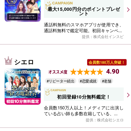
最大15,000円分のポイントプレゼ
ント
通話料無料のスマホアプリが使用でき、
通話料無料で鑑定可能。初回キャンペ...
提供：株式会社インスピ
シエロ
会員数180万人突破！
4.90
オススメ度
#リピーター続出
#恋愛成就
#老舗
初回登録10分無料鑑定！
会員数150万人以上！メディアに出演し
ている占い師も多数在籍している、...
提供：株式会社シエロ