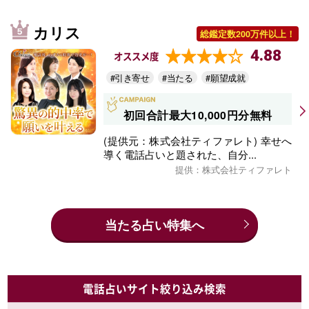
カリス
総鑑定数200万件以上！
4.88
オススメ度
#引き寄せ
#当たる
#願望成就
初回合計最大10,000円分無料
(提供元：株式会社ティファレト) 幸せへ
導く電話占いと題された、自分...
提供：株式会社ティファレト
当たる占い特集へ
電話占いサイト絞り込み検索