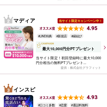
マディア
当サイト限定キャンペーン中！
4.95
オススメ度
#LINE特典
#新規店
#縁結び
最大10,000円分PTプレゼント
当サイト限定！初回登録時に最大10,000
円分相当の無料PTプレゼント...
提供：株式会社グラフィット
インスピ
4.93
オススメ度
#口コミ多数
#恋愛
#通話料無料