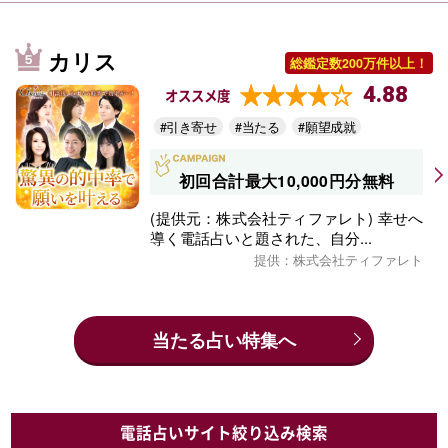
カリス
総鑑定数200万件以上！
4.88
オススメ度
#引き寄せ
#当たる
#願望成就
初回合計最大10,000円分無料
(提供元：株式会社ティファレト) 幸せへ
導く電話占いと題された、自分...
提供：株式会社ティファレト
当たる占い特集へ
電話占いサイト絞り込み検索