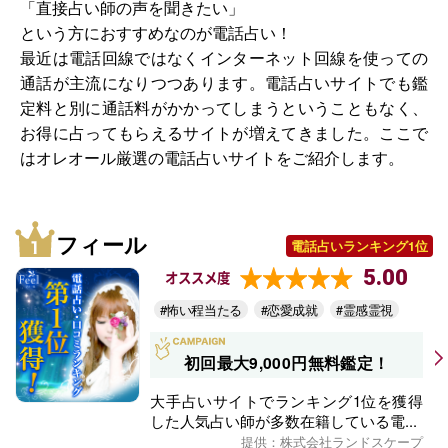
「直接占い師の声を聞きたい」
という方におすすめなのが電話占い！
最近は電話回線ではなくインターネット回線を使っての
通話が主流になりつつあります。電話占いサイトでも鑑
定料と別に通話料がかかってしまうということもなく、
お得に占ってもらえるサイトが増えてきました。ここで
はオレオール厳選の電話占いサイトをご紹介します。
フィール
電話占いランキング1位
5.00
オススメ度
#怖い程当たる
#恋愛成就
#霊感霊視
初回最大9,000円無料鑑定！
大手占いサイトでランキング1位を獲得
した人気占い師が多数在籍している電...
提供：株式会社ランドスケープ