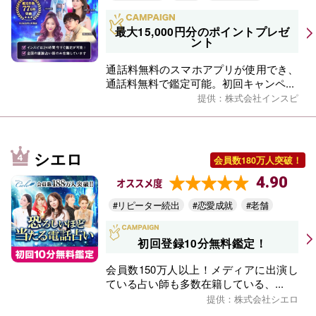
最大15,000円分のポイントプレゼ
ント
通話料無料のスマホアプリが使用でき、
通話料無料で鑑定可能。初回キャンペ...
提供：株式会社インスピ
シエロ
会員数180万人突破！
4.90
オススメ度
#リピーター続出
#恋愛成就
#老舗
初回登録10分無料鑑定！
会員数150万人以上！メディアに出演し
ている占い師も多数在籍している、...
提供：株式会社シエロ