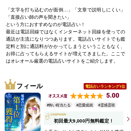
「文字を打ち込むのが面倒…」「文章で説明しにくい」
「直接占い師の声を聞きたい」
という方におすすめなのが電話占い！
最近は電話回線ではなくインターネット回線を使っての
通話が主流になりつつあります。電話占いサイトでも鑑
定料と別に通話料がかかってしまうということもなく、
お得に占ってもらえるサイトが増えてきました。ここで
はオレオール厳選の電話占いサイトをご紹介します。
フィール
電話占いランキング1位
5.00
オススメ度
#怖い程当たる
#恋愛成就
#霊感霊視
初回最大9,000円無料鑑定！