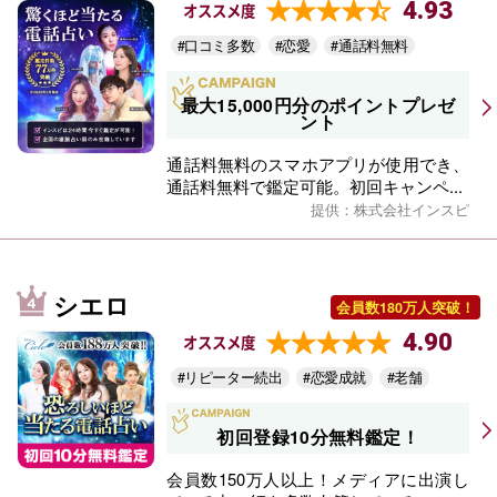
4.93
オススメ度
#口コミ多数
#恋愛
#通話料無料
最大15,000円分のポイントプレゼ
ント
通話料無料のスマホアプリが使用でき、
通話料無料で鑑定可能。初回キャンペ...
提供：株式会社インスピ
シエロ
会員数180万人突破！
4.90
オススメ度
#リピーター続出
#恋愛成就
#老舗
初回登録10分無料鑑定！
会員数150万人以上！メディアに出演し