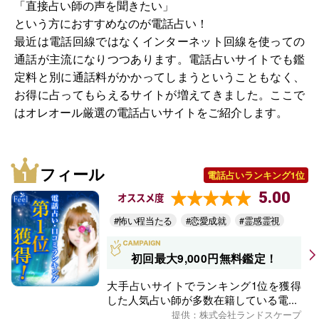
「直接占い師の声を聞きたい」
という方におすすめなのが電話占い！
最近は電話回線ではなくインターネット回線を使っての
通話が主流になりつつあります。電話占いサイトでも鑑
定料と別に通話料がかかってしまうということもなく、
お得に占ってもらえるサイトが増えてきました。ここで
はオレオール厳選の電話占いサイトをご紹介します。
フィール
電話占いランキング1位
5.00
オススメ度
#怖い程当たる
#恋愛成就
#霊感霊視
初回最大9,000円無料鑑定！
大手占いサイトでランキング1位を獲得
した人気占い師が多数在籍している電...
提供：株式会社ランドスケープ