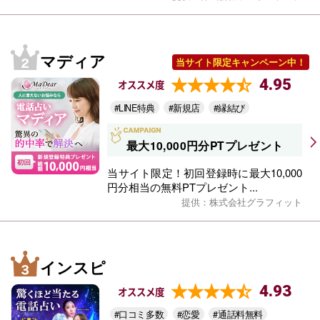
マディア
当サイト限定キャンペーン中！
4.95
オススメ度
#LINE特典
#新規店
#縁結び
最大10,000円分PTプレゼント
当サイト限定！初回登録時に最大10,000
円分相当の無料PTプレゼント...
提供：株式会社グラフィット
インスピ
4.93
オススメ度
#口コミ多数
#恋愛
#通話料無料