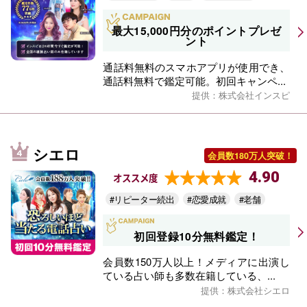
最大15,000円分のポイントプレゼ
ント
通話料無料のスマホアプリが使用でき、
通話料無料で鑑定可能。初回キャンペ...
提供：株式会社インスピ
シエロ
会員数180万人突破！
4.90
オススメ度
#リピーター続出
#恋愛成就
#老舗
初回登録10分無料鑑定！
会員数150万人以上！メディアに出演し
ている占い師も多数在籍している、...
提供：株式会社シエロ