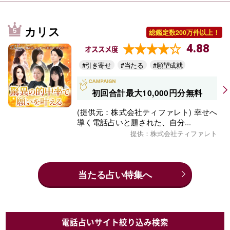
カリス
総鑑定数200万件以上！
4.88
オススメ度
#引き寄せ
#当たる
#願望成就
初回合計最大10,000円分無料
(提供元：株式会社ティファレト) 幸せへ
導く電話占いと題された、自分...
提供：株式会社ティファレト
当たる占い特集へ
電話占いサイト絞り込み検索