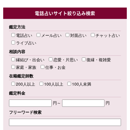
電話占いサイト絞り込み検索
鑑定方法
電話占い
メール占い
対面占い
チャット占い
ライブ占い
相談内容
縁結び・出会い
恋愛・片思い
復縁・複雑愛
家庭・家族
仕事・お金
在籍鑑定師数
200人以上
100人以上
100人未満
鑑定料金
円～
円
フリーワード検索