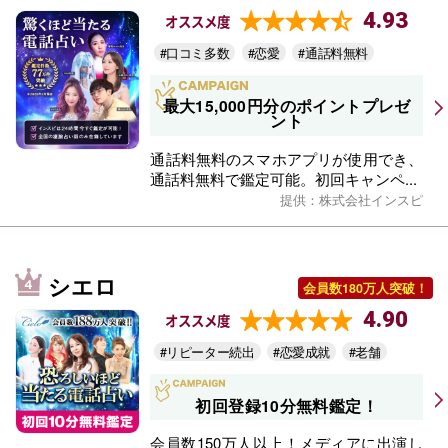
4.93
オススメ度
#口コミ多数
#恋愛
#通話料無料
最大15,000円分のポイントプレゼ
ント
通話料無料のスマホアプリが使用でき、
通話料無料で鑑定可能。初回キャンペ...
提供：株式会社インスピ
シエロ
会員数180万人突破！
4.90
オススメ度
#リピーター続出
#恋愛成就
#老舗
初回登録10分無料鑑定！
会員数150万人以上！メディアに出演し