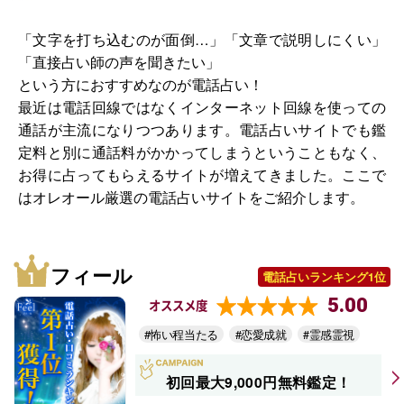
「文字を打ち込むのが面倒…」「文章で説明しにくい」
「直接占い師の声を聞きたい」
という方におすすめなのが電話占い！
最近は電話回線ではなくインターネット回線を使っての
通話が主流になりつつあります。電話占いサイトでも鑑
定料と別に通話料がかかってしまうということもなく、
お得に占ってもらえるサイトが増えてきました。ここで
はオレオール厳選の電話占いサイトをご紹介します。
フィール
電話占いランキング1位
5.00
オススメ度
#怖い程当たる
#恋愛成就
#霊感霊視
初回最大9,000円無料鑑定！