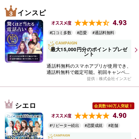
インスピ
4.93
オススメ度
#口コミ多数
#恋愛
#通話料無料
最大15,000円分のポイントプレゼ
ント
通話料無料のスマホアプリが使用でき、
通話料無料で鑑定可能。初回キャンペ...
提供：株式会社インスピ
シエロ
会員数180万人突破！
4.90
オススメ度
#リピーター続出
#恋愛成就
#老舗