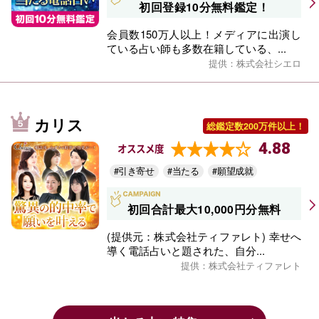
初回登録10分無料鑑定！
会員数150万人以上！メディアに出演し
ている占い師も多数在籍している、...
提供：株式会社シエロ
カリス
総鑑定数200万件以上！
4.88
オススメ度
#引き寄せ
#当たる
#願望成就
初回合計最大10,000円分無料
(提供元：株式会社ティファレト) 幸せへ
導く電話占いと題された、自分...
提供：株式会社ティファレト