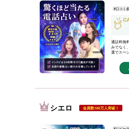
#口コミ
通話料無
みでなく
選でスペ
シエロ
会員数180万人突破！
#リピー