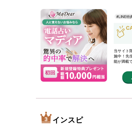
#LINE特
当サイト限
施中！先
能が満載
インスピ