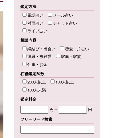
鑑定方法
電話占い
メール占い
対面占い
チャット占い
ライブ占い
相談内容
縁結び・出会い
恋愛・片思い
復縁・複雑愛
家庭・家族
仕事・お金
在籍鑑定師数
200人以上
100人以上
100人未満
鑑定料金
円～
円
フリーワード検索