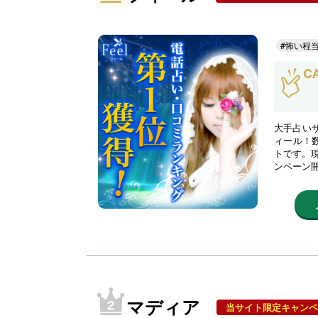
#怖い程
大手占い
ィール！
トです。現
ンペーン
マディア
当サイト限定キャンペ