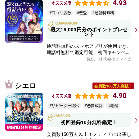
4.93
オススメ度
#口コミ多数
#恋愛
#通話料無料
最大15,000円分のポイントプレゼ
ント
通話料無料のスマホアプリが使用でき、
通話料無料で鑑定可能。初回キャンペ...
提供：株式会社インスピ
シエロ
会員数180万人突破！
4.90
オススメ度
#リピーター続出
#恋愛成就
#老舗
初回登録10分無料鑑定！
会員数150万人以上！メディアに出演し