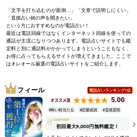
「文字を打ち込むのが面倒…」「文章で説明しにくい」
「直接占い師の声を聞きたい」
という方におすすめなのが電話占い！
最近は電話回線ではなくインターネット回線を使っての
通話が主流になりつつあります。電話占いサイトでも鑑
定料と別に通話料がかかってしまうということもなく、
お得に占ってもらえるサイトが増えてきました。ここで
はオレオール厳選の電話占いサイトをご紹介します。
フィール
電話占いランキング1位
5.00
オススメ度
#怖い程当たる
#恋愛成就
#霊感霊視
初回最大9,000円無料鑑定！