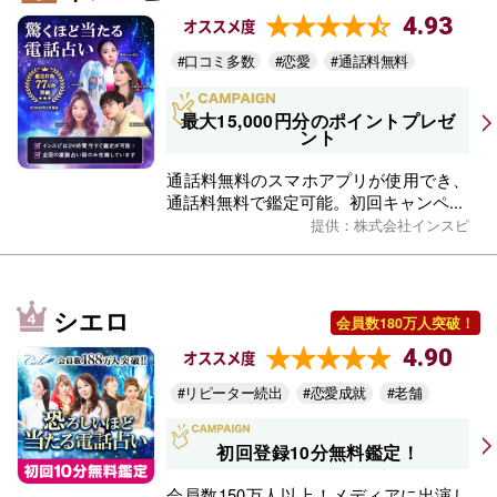
4.93
オススメ度
#口コミ多数
#恋愛
#通話料無料
最大15,000円分のポイントプレゼ
ント
通話料無料のスマホアプリが使用でき、
通話料無料で鑑定可能。初回キャンペ...
提供：株式会社インスピ
シエロ
会員数180万人突破！
4.90
オススメ度
#リピーター続出
#恋愛成就
#老舗
初回登録10分無料鑑定！
会員数150万人以上！メディアに出演し