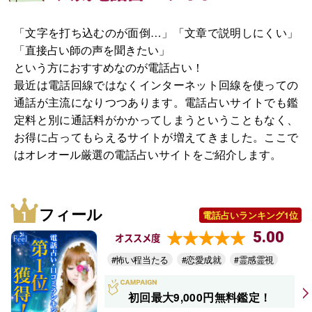
「文字を打ち込むのが面倒…」「文章で説明しにくい」
「直接占い師の声を聞きたい」
という方におすすめなのが電話占い！
最近は電話回線ではなくインターネット回線を使っての
通話が主流になりつつあります。電話占いサイトでも鑑
定料と別に通話料がかかってしまうということもなく、
お得に占ってもらえるサイトが増えてきました。ここで
はオレオール厳選の電話占いサイトをご紹介します。
フィール
電話占いランキング1位
5.00
オススメ度
#怖い程当たる
#恋愛成就
#霊感霊視
初回最大9,000円無料鑑定！