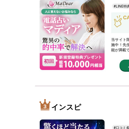
#LINE特
当サイト限
施中！先
能が満載
インスピ
#口コミ