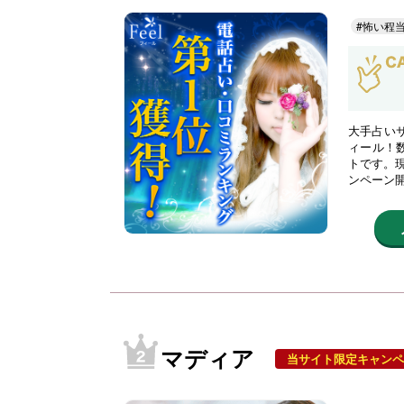
#怖い程
大手占い
ィール！
トです。現
ンペーン
マディア
当サイト限定キャンペ