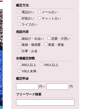
鑑定方法
電話占い
メール占い
対面占い
チャット占い
ライブ占い
相談内容
縁結び・出会い
恋愛・片思い
復縁・複雑愛
家庭・家族
仕事・お金
在籍鑑定師数
200人以上
100人以上
100人未満
鑑定料金
円～
円
フリーワード検索