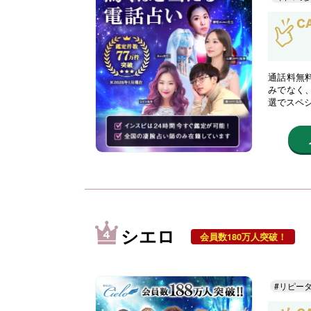
通話料無
みでなく
選でスペ
シエロ
会員数180万人突破！
#リピー