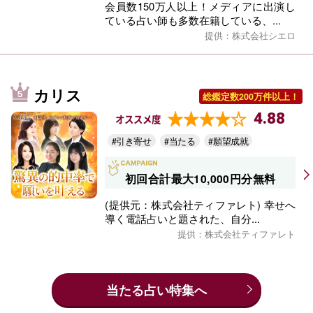
会員数150万人以上！メディアに出演し
ている占い師も多数在籍している、...
提供：株式会社シエロ
カリス
総鑑定数200万件以上！
4.88
オススメ度
#引き寄せ
#当たる
#願望成就
初回合計最大10,000円分無料
(提供元：株式会社ティファレト) 幸せへ
導く電話占いと題された、自分...
提供：株式会社ティファレト
当たる占い特集へ