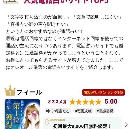
「文字を打ち込むのが面倒…」「文章で説明しにくい」
「直接占い師の声を聞きたい」
という方におすすめなのが電話占い！
最近は電話回線ではなくインターネット回線を使っての
通話が主流になりつつあります。電話占いサイトでも鑑
定料と別に通話料がかかってしまうということもなく、
お得に占ってもらえるサイトが増えてきました。ここで
はオレオール厳選の電話占いサイトをご紹介します。
フィール
電話占いランキング1位
5.00
オススメ度
#怖い程当たる
#恋愛成就
#霊感霊視
初回最大9,000円無料鑑定！