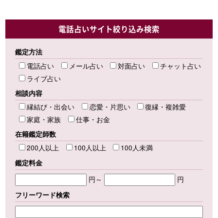
電話占いサイト絞り込み検索
鑑定方法
電話占い
メール占い
対面占い
チャット占い
ライブ占い
相談内容
縁結び・出会い
恋愛・片思い
復縁・複雑愛
家庭・家族
仕事・お金
在籍鑑定師数
200人以上
100人以上
100人未満
鑑定料金
円～
円
フリーワード検索