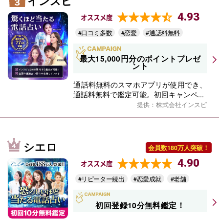
インスピ
4.93
オススメ度
#口コミ多数
#恋愛
#通話料無料
最大15,000円分のポイントプレゼ
ント
通話料無料のスマホアプリが使用でき、
通話料無料で鑑定可能。初回キャンペ...
提供：株式会社インスピ
シエロ
会員数180万人突破！
4.90
オススメ度
#リピーター続出
#恋愛成就
#老舗
初回登録10分無料鑑定！