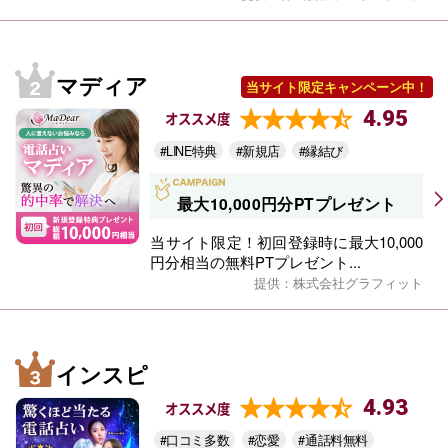
マディア
当サイト限定キャンペーン中！
4.95
オススメ度
#LINE特典
#新規店
#縁結び
最大10,000円分PTプレゼント
当サイト限定！初回登録時に最大10,000
円分相当の無料PTプレゼント...
提供：株式会社グラフィット
インスピ
4.93
オススメ度
#口コミ多数
#恋愛
#通話料無料