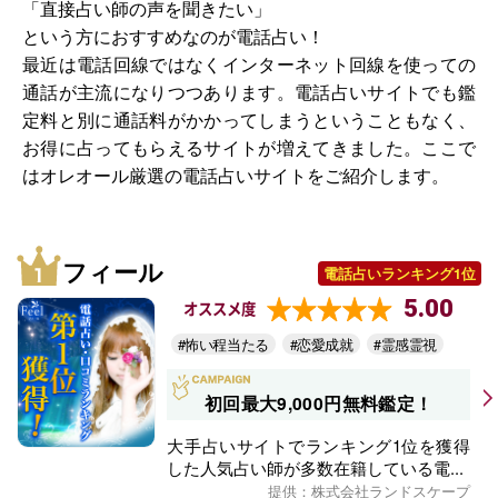
「直接占い師の声を聞きたい」
という方におすすめなのが電話占い！
最近は電話回線ではなくインターネット回線を使っての
通話が主流になりつつあります。電話占いサイトでも鑑
定料と別に通話料がかかってしまうということもなく、
お得に占ってもらえるサイトが増えてきました。ここで
はオレオール厳選の電話占いサイトをご紹介します。
フィール
電話占いランキング1位
5.00
オススメ度
#怖い程当たる
#恋愛成就
#霊感霊視
初回最大9,000円無料鑑定！
大手占いサイトでランキング1位を獲得
した人気占い師が多数在籍している電...
提供：株式会社ランドスケープ