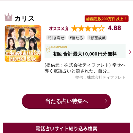
カリス
総鑑定数200万件以上！
4.88
オススメ度
#引き寄せ
#当たる
#願望成就
初回合計最大10,000円分無料
(提供元：株式会社ティファレト) 幸せへ
導く電話占いと題された、自分...
提供：株式会社ティファレト
当たる占い特集へ
電話占いサイト絞り込み検索