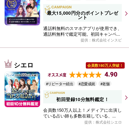
最大15,000円分のポイントプレゼ
ント
通話料無料のスマホアプリが使用でき、
通話料無料で鑑定可能。初回キャンペ...
提供：株式会社インスピ
シエロ
会員数180万人突破！
4.90
オススメ度
#リピーター続出
#恋愛成就
#老舗
初回登録10分無料鑑定！
会員数150万人以上！メディアに出演し
ている占い師も多数在籍している、...
提供：株式会社シエロ