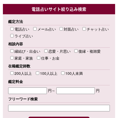
電話占いサイト絞り込み検索
鑑定方法
電話占い
メール占い
対面占い
チャット占い
ライブ占い
相談内容
縁結び・出会い
恋愛・片思い
復縁・複雑愛
家庭・家族
仕事・お金
在籍鑑定師数
200人以上
100人以上
100人未満
鑑定料金
円～
円
フリーワード検索