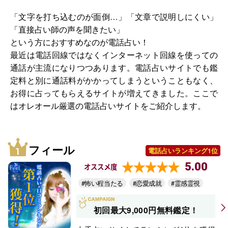
「文字を打ち込むのが面倒…」「文章で説明しにくい」
「直接占い師の声を聞きたい」
という方におすすめなのが電話占い！
最近は電話回線ではなくインターネット回線を使っての
通話が主流になりつつあります。電話占いサイトでも鑑
定料と別に通話料がかかってしまうということもなく、
お得に占ってもらえるサイトが増えてきました。ここで
はオレオール厳選の電話占いサイトをご紹介します。
フィール
電話占いランキング1位
5.00
オススメ度
#怖い程当たる
#恋愛成就
#霊感霊視
初回最大9,000円無料鑑定！