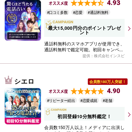
4.93
オススメ度
#口コミ多数
#恋愛
#通話料無料
最大15,000円分のポイントプレゼ
ント
通話料無料のスマホアプリが使用でき、
通話料無料で鑑定可能。初回キャンペ...
提供：株式会社インスピ
シエロ
会員数180万人突破！
4.90
オススメ度
#リピーター続出
#恋愛成就
#老舗
初回登録10分無料鑑定！
会員数150万人以上！メディアに出演し