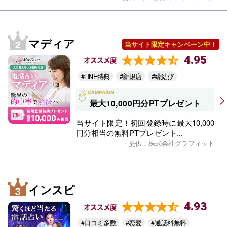
マディア
当サイト限定キャンペーン中！
4.95
オススメ度
#LINE特典
#新規店
#縁結び
最大10,000円分PTプレゼント
当サイト限定！初回登録時に最大10,000
円分相当の無料PTプレゼント...
提供：株式会社グラフィット
インスピ
4.93
オススメ度
#口コミ多数
#恋愛
#通話料無料