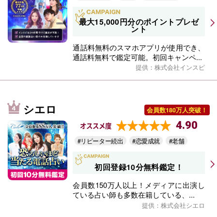
最大15,000円分のポイントプレゼ
ント
通話料無料のスマホアプリが使用でき、
通話料無料で鑑定可能。初回キャンペ...
提供：株式会社インスピ
シエロ
会員数180万人突破！
4.90
オススメ度
#リピーター続出
#恋愛成就
#老舗
初回登録10分無料鑑定！
会員数150万人以上！メディアに出演し
ている占い師も多数在籍している、...
提供：株式会社シエロ