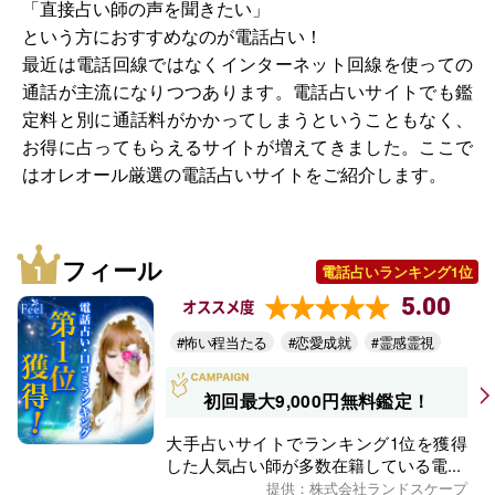
「直接占い師の声を聞きたい」
という方におすすめなのが電話占い！
最近は電話回線ではなくインターネット回線を使っての
通話が主流になりつつあります。電話占いサイトでも鑑
定料と別に通話料がかかってしまうということもなく、
お得に占ってもらえるサイトが増えてきました。ここで
はオレオール厳選の電話占いサイトをご紹介します。
フィール
電話占いランキング1位
5.00
オススメ度
#怖い程当たる
#恋愛成就
#霊感霊視
初回最大9,000円無料鑑定！
大手占いサイトでランキング1位を獲得
した人気占い師が多数在籍している電...
提供：株式会社ランドスケープ