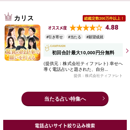
カリス
総鑑定数200万件以上！
4.88
オススメ度
#引き寄せ
#当たる
#願望成就
初回合計最大10,000円分無料
(提供元：株式会社ティファレト) 幸せへ
導く電話占いと題された、自分...
提供：株式会社ティファレト
当たる占い特集へ
電話占いサイト絞り込み検索