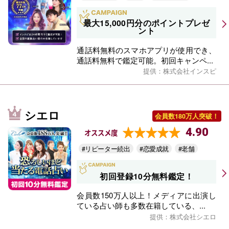
最大15,000円分のポイントプレゼ
ント
通話料無料のスマホアプリが使用でき、
通話料無料で鑑定可能。初回キャンペ...
提供：株式会社インスピ
シエロ
会員数180万人突破！
4.90
オススメ度
#リピーター続出
#恋愛成就
#老舗
初回登録10分無料鑑定！
会員数150万人以上！メディアに出演し
ている占い師も多数在籍している、...
提供：株式会社シエロ