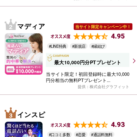
マディア
当サイト限定キャンペーン中！
4.95
オススメ度
#LINE特典
#新規店
#縁結び
最大10,000円分PTプレゼント
当サイト限定！初回登録時に最大10,000
円分相当の無料PTプレゼント...
提供：株式会社グラフィット
インスピ
4.93
オススメ度
#口コミ多数
#恋愛
#通話料無料