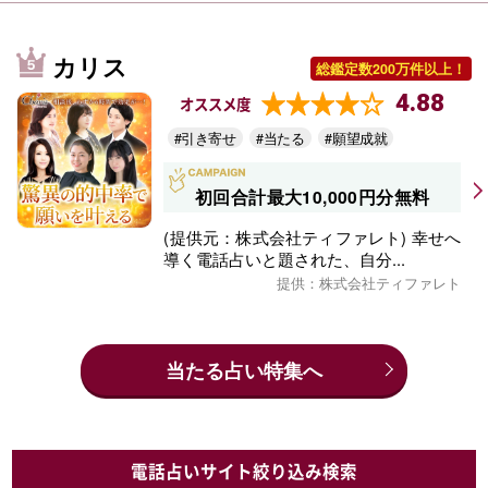
カリス
総鑑定数200万件以上！
4.88
オススメ度
#引き寄せ
#当たる
#願望成就
初回合計最大10,000円分無料
(提供元：株式会社ティファレト) 幸せへ
導く電話占いと題された、自分...
提供：株式会社ティファレト
当たる占い特集へ
電話占いサイト絞り込み検索