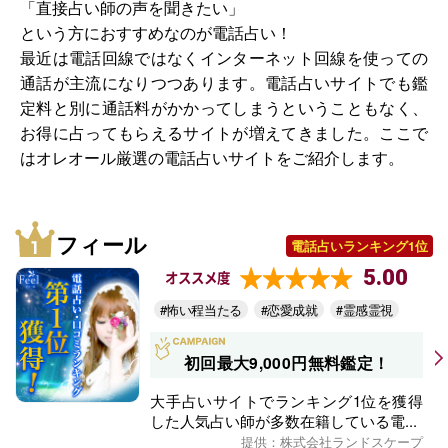
「直接占い師の声を聞きたい」
という方におすすめなのが電話占い！
最近は電話回線ではなくインターネット回線を使っての
通話が主流になりつつあります。電話占いサイトでも鑑
定料と別に通話料がかかってしまうということもなく、
お得に占ってもらえるサイトが増えてきました。ここで
はオレオール厳選の電話占いサイトをご紹介します。
フィール
電話占いランキング1位
5.00
オススメ度
#怖い程当たる
#恋愛成就
#霊感霊視
初回最大9,000円無料鑑定！
大手占いサイトでランキング1位を獲得
した人気占い師が多数在籍している電...
提供：株式会社ランドスケープ